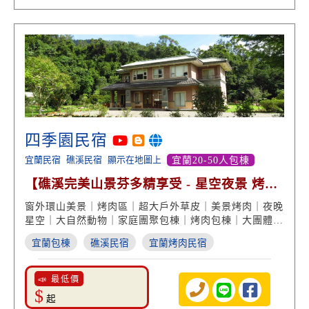
四季園民宿
宜蘭民宿
礁溪民宿
顯示在地圖上
宜蘭20-50人包棟
【礁溪完美山景芬多精享受 - 星空夜景 烤肉
團體多人包棟】
窗外環山美景｜烤肉區｜超大戶外草皮｜美景烤肉｜夜晚
星空｜大自然動物｜家庭團聚包棟｜烤肉包棟｜大團體住
宿
宜蘭包棟
礁溪民宿
宜蘭烤肉民宿
📣 最低價
$
起