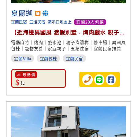
夏爾迦
宜蘭民宿
五結民宿
顯示在地圖上
宜蘭20人包棟
【近海邊異國風 渡假別墅 - 烤肉戲水 親子溜
滑梯】
電動麻將｜烤肉｜戲水池｜親子溜滑梯｜停車場｜異國風
包棟｜寵物友善｜家庭親子｜五結住宿｜宜蘭民宿推薦
宜蘭Villa
宜蘭包棟
宜蘭民宿
📣 最低價
$
起