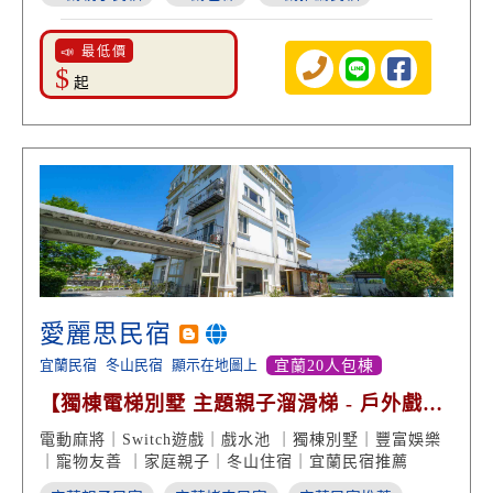
📣 最低價
$
起
愛麗思民宿
宜蘭民宿
冬山民宿
顯示在地圖上
宜蘭20人包棟
【獨棟電梯別墅 主題親子溜滑梯 - 戶外戲水
烤肉包棟】
電動麻將｜Switch遊戲｜戲水池 ｜獨棟別墅｜豐富娛樂
｜寵物友善 ｜家庭親子｜冬山住宿｜宜蘭民宿推薦