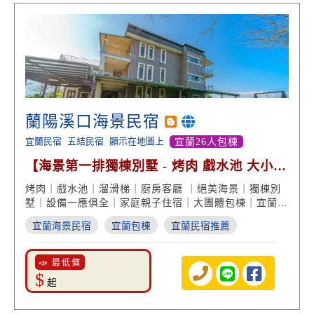
蘭陽溪口海景民宿
宜蘭民宿
五結民宿
顯示在地圖上
宜蘭26人包棟
【海景第一排獨棟別墅 - 烤肉 戲水池 大小包
棟】
烤肉｜戲水池｜溜滑梯｜廚房客廳 ｜絕美海景｜獨棟別
墅｜設備一應俱全｜家庭親子住宿｜大團體包棟｜宜蘭渡
假旅遊
宜蘭海景民宿
宜蘭包棟
宜蘭民宿推薦
📣 最低價
$
起