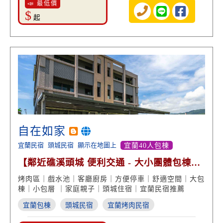
📣 最低價
$
起
自在如家
宜蘭民宿
頭城民宿
顯示在地圖上
宜蘭40人包棟
【鄰近礁溪頭城 便利交通 - 大小團體包棟包
層 平價住宿】
烤肉區｜戲水池｜客廳廚房｜方便停車｜舒適空間｜大包
棟｜小包層 ｜家庭親子｜頭城住宿｜宜蘭民宿推薦
宜蘭包棟
頭城民宿
宜蘭烤肉民宿