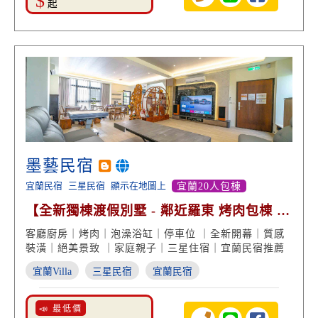
$
起
墨藝民宿
宜蘭民宿
三星民宿
顯示在地圖上
宜蘭20人包棟
【全新獨棟渡假別墅 - 鄰近羅東 烤肉包棟 絕
美景致】
客廳廚房｜烤肉｜泡澡浴缸｜停車位 ｜全新開幕｜質感
裝潢｜絕美景致 ｜家庭親子｜三星住宿｜宜蘭民宿推薦
宜蘭Villa
三星民宿
宜蘭民宿
📣 最低價