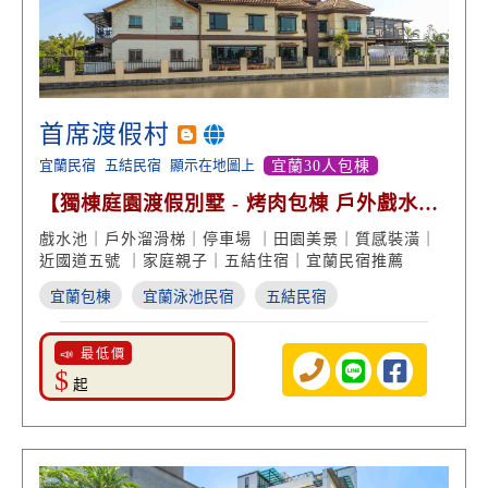
首席渡假村
宜蘭民宿
五結民宿
顯示在地圖上
宜蘭30人包棟
【獨棟庭園渡假別墅 - 烤肉包棟 戶外戲水池
溜滑梯】
戲水池｜戶外溜滑梯｜停車場 ｜田園美景｜質感裝潢｜
近國道五號 ｜家庭親子｜五結住宿｜宜蘭民宿推薦
宜蘭包棟
宜蘭泳池民宿
五結民宿
📣 最低價
$
起