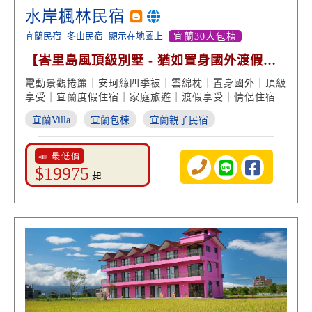
水岸楓林民宿
宜蘭民宿
冬山民宿
顯示在地圖上
宜蘭30人包棟
【峇里島風頂級別墅 - 猶如置身國外渡假享
受】
電動景觀捲簾｜安珂絲四季被｜雲綿枕｜置身國外｜頂級
享受｜宜蘭度假住宿｜家庭旅遊｜渡假享受｜情侶住宿
宜蘭Villa
宜蘭包棟
宜蘭親子民宿
📣 最低價
$19975
起