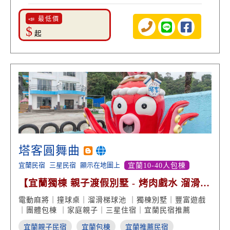
📣 最低價
$
起
塔客圓舞曲
宜蘭民宿
三星民宿
顯示在地圖上
宜蘭10-40人包棟
【宜蘭獨棟 親子渡假別墅 - 烤肉戲水 溜滑梯
球池玩樂】
電動麻將｜撞球桌｜溜滑梯球池 ｜獨棟別墅｜豐富遊戲
｜團體包棟 ｜家庭親子｜三星住宿｜宜蘭民宿推薦
宜蘭親子民宿
宜蘭包棟
宜蘭推薦民宿