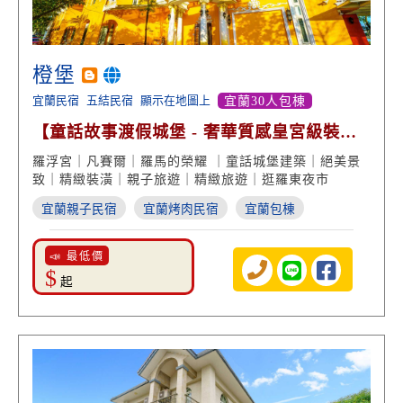
橙堡
宜蘭民宿
五結民宿
顯示在地圖上
宜蘭30人包棟
【童話故事渡假城堡 - 奢華質感皇宮級裝
潢】
羅浮宮｜凡賽爾｜羅馬的榮耀 ｜童話城堡建築｜絕美景
致｜精緻裝潢｜親子旅遊｜精緻旅遊｜逛羅東夜市
宜蘭親子民宿
宜蘭烤肉民宿
宜蘭包棟
📣 最低價
$
起