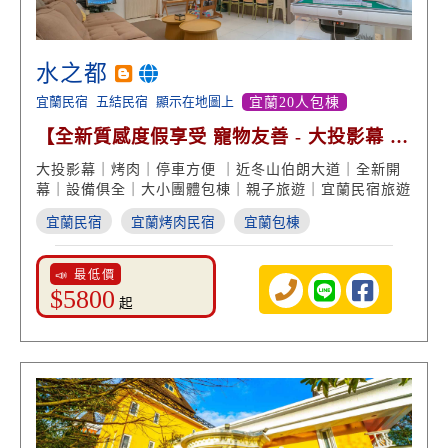
水之都
宜蘭民宿
五結民宿
顯示在地圖上
宜蘭20人包棟
【全新質感度假享受 寵物友善 - 大投影幕 烤
肉戲水 設備俱全】
大投影幕｜烤肉｜停車方便 ｜近冬山伯朗大道｜全新開
幕｜設備俱全｜大小團體包棟｜親子旅遊｜宜蘭民宿旅遊
宜蘭民宿
宜蘭烤肉民宿
宜蘭包棟
📣 最低價
$5800
起