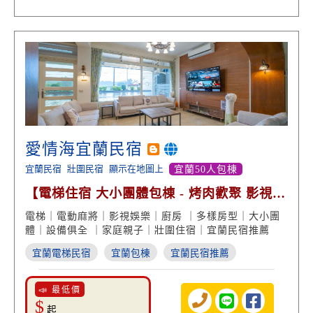
愛情海宜蘭民宿
宜蘭民宿
壯圍民宿
顯示在地圖上
宜蘭50人包棟
【電梯住宿 大小團體包棟 - 烤肉歡聚 影視娛
樂 多樣房型】
電梯｜電動麻將｜影視娛樂｜廚房 ｜多樣房型｜大小團
體｜設備俱全 ｜家庭親子｜壯圍住宿｜宜蘭民宿推薦
宜蘭電梯民宿
宜蘭包棟
宜蘭民宿推薦
📣 最低價
$
起