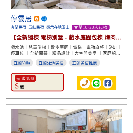
停雲居
宜蘭民宿
五結民宿
顯示在地圖上
宜蘭10-20人包棟
【全新獨棟 電梯別墅 - 戲水庭園包棟 烤肉歡
唱 星級享受】
戲水池｜兒童滑梯｜散步庭園｜電梯｜電動麻將｜浴缸｜
停車位 ｜全新開幕｜精品設計｜大空間美學 ｜家庭親子
｜大小團體住宿｜宜蘭民宿推薦
宜蘭Villa
宜蘭泳池民宿
宜蘭民宿推薦
📣 最低價
$
起