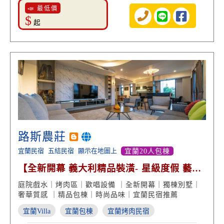
📣 最低價
$
起
路斯農莊
宜蘭民宿
五結民宿
顯示在地圖上
宜蘭20人包棟
【全新開幕 義大利精品裝潢- 星級度假 藝術
品味】
庭院戲水｜烤肉區｜歡唱設備 ｜全新開幕｜獨棟別墅｜
奢華質感 ｜精品包棟｜時尚品味｜宜蘭民宿推薦
宜蘭Villa
宜蘭包棟
宜蘭烤肉民宿