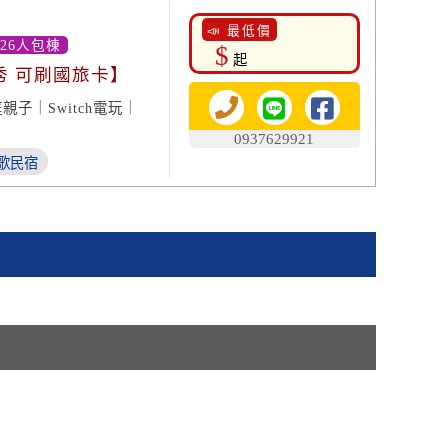
📣 最低價
-26人包棟
$
起
秀 可刷國旅卡】
子｜Switch電玩｜
0937629921
歌民宿