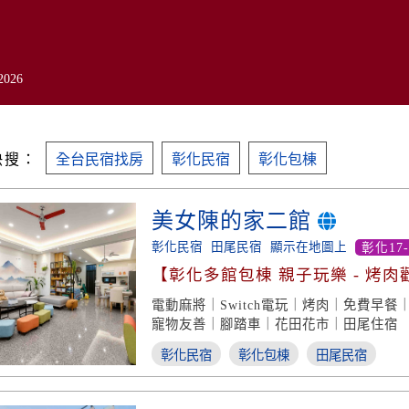
2026
快搜：
全台民宿找房
彰化民宿
彰化包棟
美女陳的家二館
彰化民宿
田尾民宿
顯示在地圖上
彰化17
【彰化多館包棟 親子玩樂 - 烤肉
電動麻將｜Switch電玩｜烤肉｜免費早
寵物友善｜腳踏車｜花田花市｜田尾住宿
彰化民宿
彰化包棟
田尾民宿