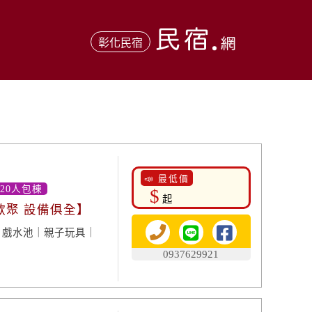
彰化民宿
📣 最低價
-20人包棟
$
起
歡聚 設備俱全】
餐｜戲水池｜親子玩具｜
0937629921