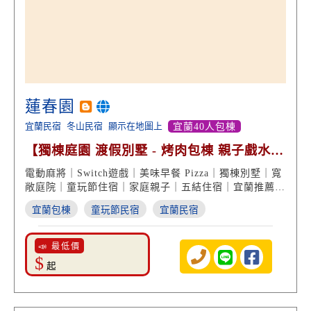
蓮春園
宜蘭民宿
冬山民宿
顯示在地圖上
宜蘭40人包棟
【獨棟庭園 渡假別墅 - 烤肉包棟 親子戲水
近童玩節】
電動麻將｜Switch遊戲｜美味早餐 Pizza｜獨棟別墅｜寬
敞庭院｜童玩節住宿｜家庭親子｜五結住宿｜宜蘭推薦民
宿
宜蘭包棟
童玩節民宿
宜蘭民宿
📣 最低價
$
起