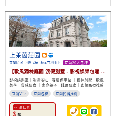
上萊茵莊園
宜蘭民宿
壯圍民宿
顯示在地圖上
宜蘭20人包棟
【歐風獨棟庭園 渡假別墅 - 影視娛樂包廂 美
學經典設計】
影視娛樂室｜泡澡浴缸｜專屬停車位 ｜獨棟別墅｜歐風
美學｜質感住宿 ｜家庭親子｜壯圍住宿｜宜蘭民宿推薦
宜蘭Villa
宜蘭包棟
宜蘭民宿推薦
📣 最低價
$
起