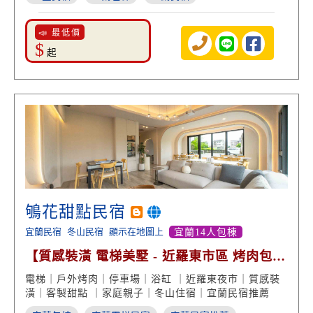
📣 最低價
$
起
鴝花甜點民宿
宜蘭民宿
冬山民宿
顯示在地圖上
宜蘭14人包棟
【質感裝潢 電梯美墅 - 近羅東市區 烤肉包棟
泡澡放鬆】
電梯｜戶外烤肉｜停車場｜浴缸 ｜近羅東夜市｜質感裝
潢｜客製甜點 ｜家庭親子｜冬山住宿｜宜蘭民宿推薦