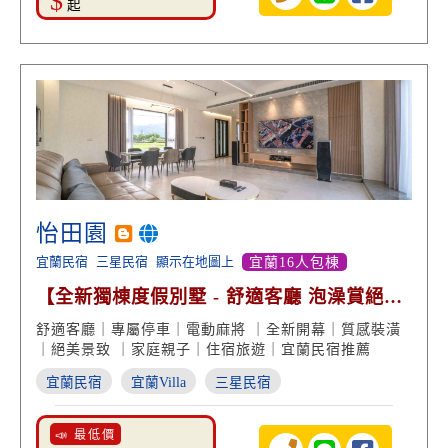
$
起
怡田園
宜蘭民宿
三星民宿
顯示在地圖上
宜蘭16人包棟
【全新獨棟度假別墅 - 舒適客廳 泡澡賞絕美
景致】
舒適客廳｜專屬停車｜電動麻將 ｜全新開幕｜質感裝潢
｜絕美景致 ｜家庭親子｜住宿旅遊｜宜蘭民宿推薦
宜蘭民宿
宜蘭Villa
三星民宿
📣 最低價