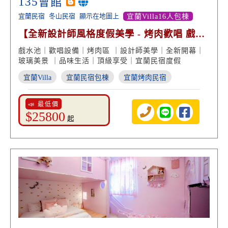
135會館
宜蘭民宿
冬山民宿
顯示在地圖上
宜蘭Villa16人包棟
【全新設計師風格度假美學 - 烤肉歡唱 戲水
派對享樂】
戲水池｜歡唱設備｜烤肉區 ｜設計師美學｜全新開幕｜
玻璃美景 ｜品味生活｜頂級享受｜宜蘭民宿度假
宜蘭Villa
宜蘭民宿包棟
宜蘭烤肉民宿
📣 最低價
$25800
起