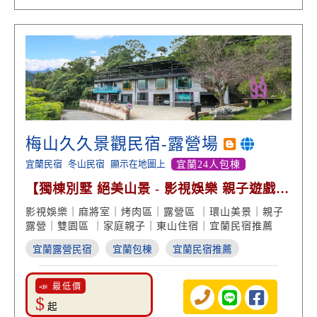
梅山久久景觀民宿-露營場
宜蘭民宿
冬山民宿
顯示在地圖上
宜蘭24人包棟
【獨棟別墅 絕美山景 - 影視娛樂 親子遊戲
星空露營區】
影視娛樂｜麻將室｜烤肉區｜露營區 ｜環山美景｜親子
露營｜雙園區 ｜家庭親子｜東山住宿｜宜蘭民宿推薦
宜蘭露營民宿
宜蘭包棟
宜蘭民宿推薦
📣 最低價
$
起