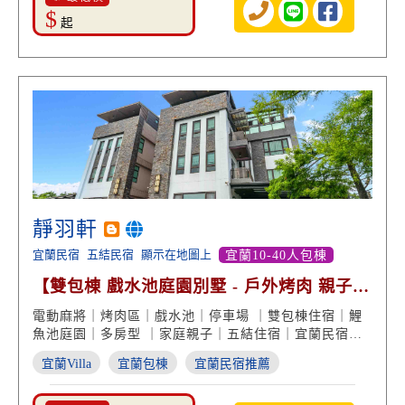
$
起
靜羽軒
宜蘭民宿
五結民宿
顯示在地圖上
宜蘭10-40人包棟
【雙包棟 戲水池庭園別墅 - 戶外烤肉 親子遊
戲 鯉魚池】
電動麻將｜烤肉區｜戲水池｜停車場 ｜雙包棟住宿｜鯉
魚池庭園｜多房型 ｜家庭親子｜五結住宿｜宜蘭民宿推
薦
宜蘭Villa
宜蘭包棟
宜蘭民宿推薦