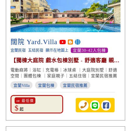
闊院 Yard.Villa
宜蘭民宿
五結民宿
顯示在地圖上
宜蘭30-42人包棟
【獨棟大庭院 戲水包棟別墅 - 舒適客廳 親子
遊戲 團體渡假】
電動麻將｜浴缸｜充電樁｜冰球桌 ｜大庭院別墅｜舒適
空間｜團體包棟 ｜家庭親子｜五結住宿｜宜蘭民宿推薦
宜蘭Villa
宜蘭包棟
宜蘭民宿推薦
📣 最低價
$
起