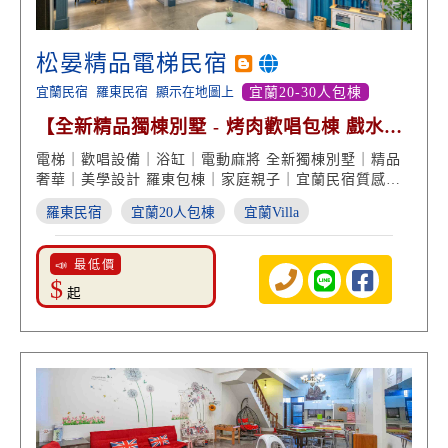
松晏精品電梯民宿
宜蘭民宿
羅東民宿
顯示在地圖上
宜蘭20-30人包棟
【全新精品獨棟別墅 - 烤肉歡唱包棟 戲水全
娛樂】
電梯｜歡唱設備｜浴缸｜電動麻將 全新獨棟別墅｜精品
奢華｜美學設計 羅東包棟｜家庭親子｜宜蘭民宿質感推
薦
羅東民宿
宜蘭20人包棟
宜蘭Villa
📣 最低價
$
起