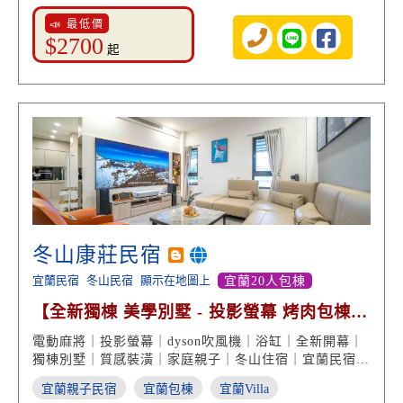
📣 最低價
$2700
起
冬山康莊民宿
宜蘭民宿
冬山民宿
顯示在地圖上
宜蘭20人包棟
【全新獨棟 美學別墅 - 投影螢幕 烤肉包棟
親子遊戲】
電動麻將｜投影螢幕｜dyson吹風機｜浴缸｜全新開幕｜
獨棟別墅｜質感裝潢｜家庭親子｜冬山住宿｜宜蘭民宿推
薦
宜蘭親子民宿
宜蘭包棟
宜蘭Villa