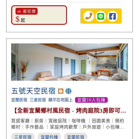
📣 最低價
$
起
五號天空民宿
宜蘭民宿
三星民宿
顯示在地圖上
宜蘭10人包棟
【全新宜蘭鄉村風民宿 - 烤肉庭院3房即可包
棟】
質感客廳｜廚房｜寬敞庭院｜咖啡機 ｜田園美景｜簡約
鄉村｜手作藝品 ｜家庭烤肉歡聚｜戶外旅遊｜小包棟推
薦
三星民宿
宜蘭包棟
宜蘭民宿