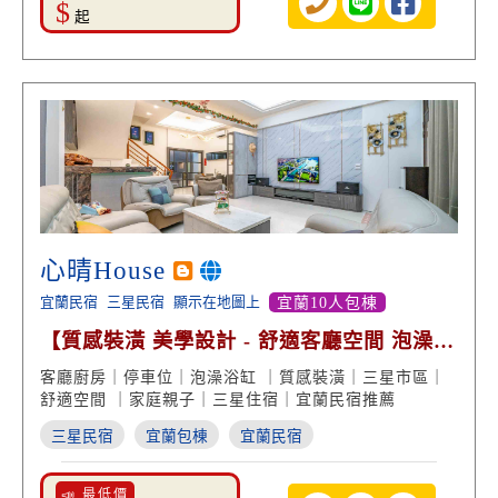
$
起
心晴House
宜蘭民宿
三星民宿
顯示在地圖上
宜蘭10人包棟
【質感裝潢 美學設計 - 舒適客廳空間 泡澡浴
缸享受】
客廳廚房｜停車位｜泡澡浴缸 ｜質感裝潢｜三星市區｜
舒適空間 ｜家庭親子｜三星住宿｜宜蘭民宿推薦
三星民宿
宜蘭包棟
宜蘭民宿
📣 最低價