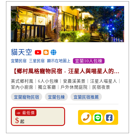
貓天空
宜蘭民宿
三星民宿
顯示在地圖上
宜蘭10人包棟
【鄉村風格寵物民宿 - 汪星人與喵星人的
家】
美式鄉村風｜6人小包棟｜安農溪美景｜汪星人喵星人｜
室內小廚房｜獨立客廳｜戶外休閒庭院｜民宿夜景
宜蘭寵物民宿
宜蘭包棟
宜蘭民宿推薦
📣 最低價
$
起