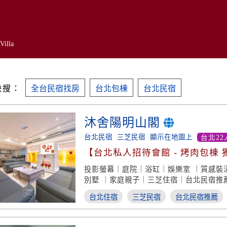
Villa
快搜：
全台民宿找房
台北包棟
台北民宿
沐舍陽明山閣
台北民宿
三芝民宿
顯示在地圖上
台北22
【台北私人招待會館 - 烤肉包棟 
遊戲】
投影螢幕｜庭院｜浴缸｜娛樂室 ｜質感裝
別墅 ｜家庭親子｜三芝住宿｜台北民宿推
台北住宿
三芝民宿
台北民宿推薦