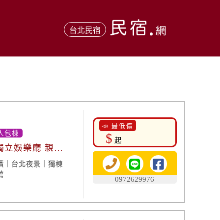
台北民宿
📣 最低價
人包棟
$
起
獨立娛樂廳 親子
潢｜台北夜景｜獨棟
薦
0972629976