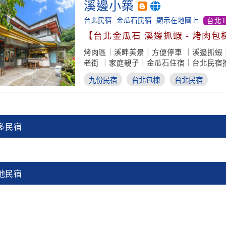
溪邊小築
台北民宿
金瓜石民宿
顯示在地圖上
台北
【台北金瓜石 溪邊抓蝦 - 烤肉包
渡假】
烤肉區｜溪畔美景｜方便停車 ｜溪邊抓蝦
老街 ｜家庭親子｜金瓜石住宿｜台北民宿
九份民宿
台北包棟
台北民宿
多民宿
他民宿