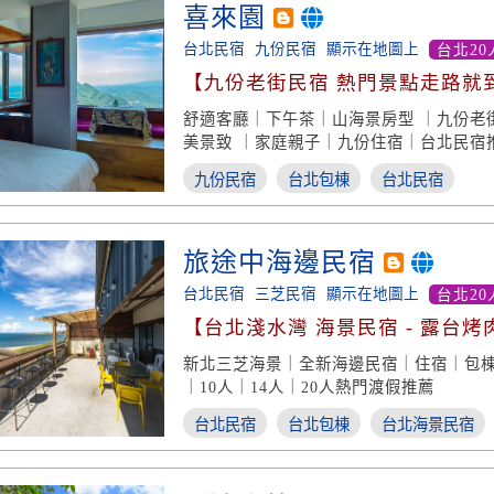
喜來園
台北民宿
九份民宿
顯示在地圖上
台北20
【九份老街民宿 熱門景點走路就到 
美房型】
舒適客廳｜下午茶｜山海景房型 ｜九份老
美景致 ｜家庭親子｜九份住宿｜台北民宿
九份民宿
台北包棟
台北民宿
旅途中海邊民宿
台北民宿
三芝民宿
顯示在地圖上
台北20
【台北淺水灣 海景民宿 - 露台烤
踏浪】
新北三芝海景｜全新海邊民宿｜住宿｜包棟
｜10人｜14人｜20人熱門渡假推薦
台北民宿
台北包棟
台北海景民宿