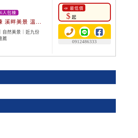
📣 最低價
16人包棟
$
起
棟 溪畔美景 溫馨
｜自然美景｜近九份
推薦
0912486333