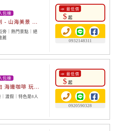
📣 最低價
人包棟
$
起
- 山海美景 絕
街旁｜熱門景點｜絕
推薦
0932148311
📣 最低價
人包棟
$
起
肉 海邊咖啡 玩沙
｜渡假｜特色是8人
0920590328