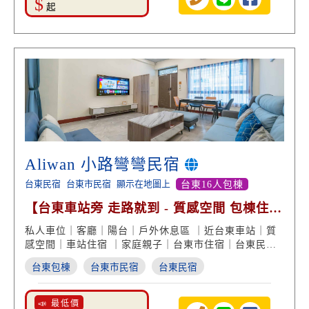
$
起
Aliwan 小路彎彎民宿
台東民宿
台東市民宿
顯示在地圖上
台東16人包棟
【台東車站旁 走路就到 - 質感空間 包棟住宿
享受】
私人車位｜客廳｜陽台｜戶外休息區 ｜近台東車站｜質
感空間｜車站住宿 ｜家庭親子｜台東市住宿｜台東民宿
推薦
台東包棟
台東市民宿
台東民宿
📣 最低價