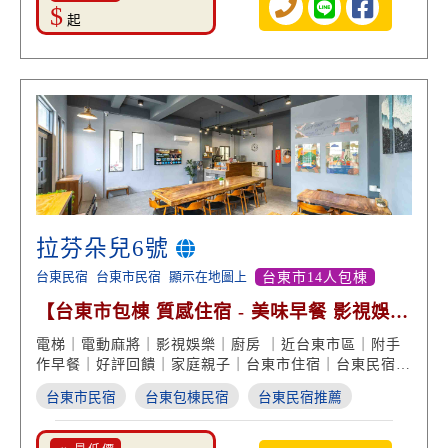
$
起
拉芬朵兒6號
台東民宿
台東市民宿
顯示在地圖上
台東市14人包棟
【台東市包棟 質感住宿 - 美味早餐 影視娛樂
渡假享受】
電梯｜電動麻將｜影視娛樂｜廚房 ｜近台東市區｜附手
作早餐｜好評回饋｜家庭親子｜台東市住宿｜台東民宿推
薦
台東市民宿
台東包棟民宿
台東民宿推薦