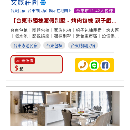
文旅莊園
台東民宿
台東市民宿
顯示在地圖上
台東市12-42人包棟
【台東市獨棟渡假別墅 - 烤肉包棟 親子戲水
影視娛樂】
台東包棟｜團體包棟｜家族包棟｜親子包棟民宿｜烤肉區
｜戲水池｜影視娛樂｜獨棟別墅｜近台東市區｜設備俱全
｜家庭親子｜台東市住宿｜台東民宿推薦
台東泳池民宿
台東包棟
台東烤肉民宿
📣 最低價
$
起