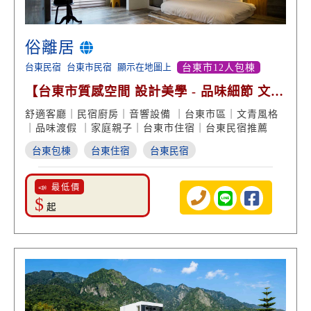
俗離居
台東民宿
台東市民宿
顯示在地圖上
台東市12人包棟
【台東市質感空間 設計美學 - 品味細節 文藝
住宿】
舒適客廳｜民宿廚房｜音響設備 ｜台東市區｜文青風格
｜品味渡假 ｜家庭親子｜台東市住宿｜台東民宿推薦
台東包棟
台東住宿
台東民宿
📣 最低價
$
起