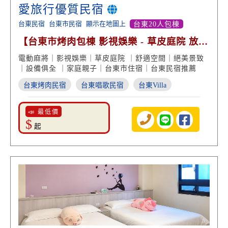
愛旅行優質民宿
台東民宿
台東市民宿
顯示在地圖上
台東20人包棟
【台東市烤肉包棟 影視娛樂 - 草皮庭院 放鬆
渡假】
電動麻將｜影視娛樂｜草皮庭院 ｜舒適空間｜絕美景致
｜設備俱全 ｜家庭親子｜台東市住宿｜台東民宿推薦
台東烤肉民宿
台東唱歌民宿
台東Villa
📣 最低價
$
起