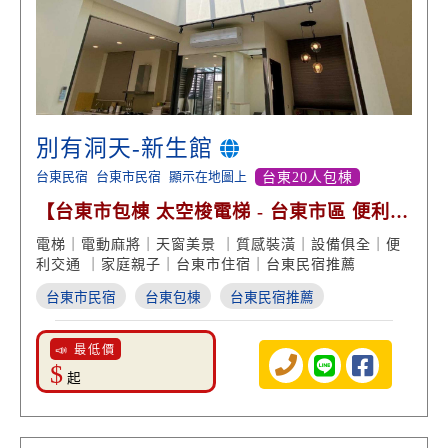
別有洞天-新生館
台東民宿
台東市民宿
顯示在地圖上
台東20人包棟
【台東市包棟 太空梭電梯 - 台東市區 便利交
通】
電梯｜電動麻將｜天窗美景 ｜質感裝潢｜設備俱全｜便
利交通 ｜家庭親子｜台東市住宿｜台東民宿推薦
台東市民宿
台東包棟
台東民宿推薦
📣 最低價
$
起