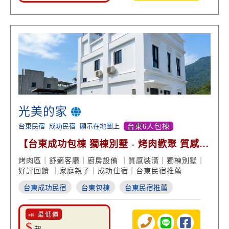
光美的家
台東民宿
成功民宿
顯示在地圖上
台東6人包棟
【台東成功包棟 獨棟別墅 - 烤肉歡聚 質感美
學 高分好評】
烤肉區｜舒適客廳｜廚房設備 ｜質感裝潢｜獨棟別墅｜
好評回饋 ｜家庭親子｜成功住宿｜台東民宿推薦
台東成功民宿
台東包棟
台東民宿推薦
📣 最低價
$