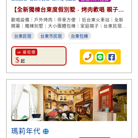
【全新獨棟台東度假別墅 - 烤肉歡唱 親子腳
踏車】
歡唱設備｜戶外烤肉｜停車方便 ｜近台東火車站｜全新
開幕｜獨棟別墅｜大小團體包棟｜家庭親子｜台東民宿度
假
台東民宿
台東市民宿
台東包棟
📣 最低價
$
起
瑪莉年代