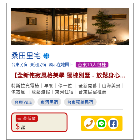
桑田里宅
台東民宿
東河民宿
顯示在地圖上
台東10人包棟
【全新侘寂風格美學 獨棟別墅 - 放鬆身心靈
山海美景】
特斯拉充電樁｜早餐｜停車位 ｜全新開幕｜山海美景｜
侘寂風 ｜放鬆渡假｜東河住宿｜台東民宿推薦
台東Villa
東河民宿
台東獨棟民宿
📣 最低價
$
起