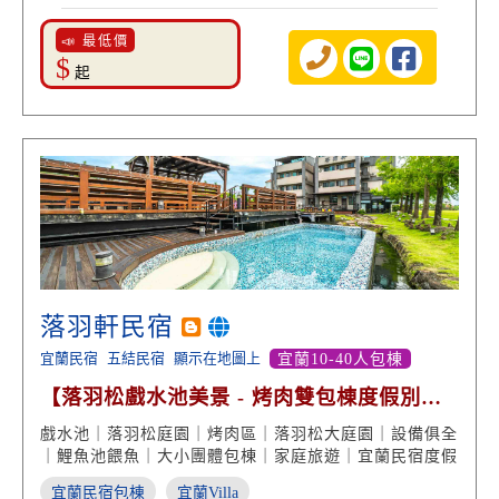
📣 最低價
$
起
落羽軒民宿
宜蘭民宿
五結民宿
顯示在地圖上
宜蘭10-40人包棟
【落羽松戲水池美景 - 烤肉雙包棟度假別
墅】
戲水池｜落羽松庭園｜烤肉區｜落羽松大庭園｜設備俱全
｜鯉魚池餵魚｜大小團體包棟｜家庭旅遊｜宜蘭民宿度假
宜蘭民宿包棟
宜蘭Villa