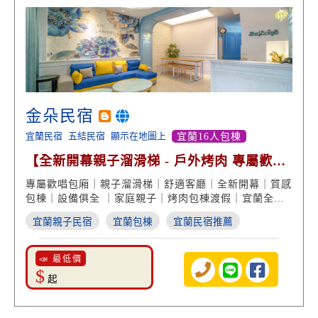
金朵民宿
宜蘭民宿
五結民宿
顯示在地圖上
宜蘭16人包棟
【全新開幕親子溜滑梯 - 戶外烤肉 專屬歡唱
包廂】
專屬歡唱包廂｜親子溜滑梯｜舒適客廳｜全新開幕｜質感
包棟｜設備俱全 ｜家庭親子｜烤肉包棟渡假｜宜蘭全新
推薦
宜蘭親子民宿
宜蘭包棟
宜蘭民宿推薦
📣 最低價
$
起