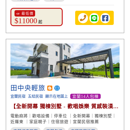
📣 最低價
$11000
起
田中央輕旅
宜蘭民宿
五結民宿
顯示在地圖上
宜蘭14人包棟
【全新開幕 獨棟別墅 - 歡唱娛樂 質感裝潢美
學】
電動麻將｜歡唱設備｜停車位 ｜全新開幕｜獨棟別墅｜
近羅東 ｜家庭親子｜住宿旅遊｜宜蘭民宿推薦