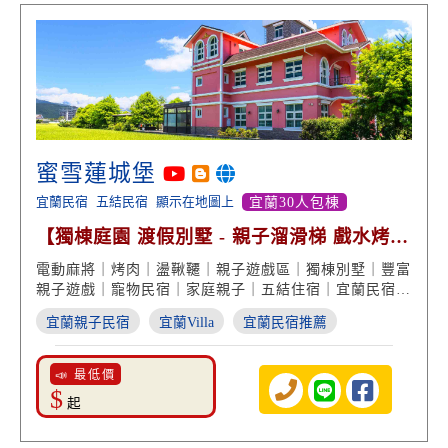
蜜雪蓮城堡
宜蘭民宿
五結民宿
顯示在地圖上
宜蘭30人包棟
【獨棟庭園 渡假別墅 - 親子溜滑梯 戲水烤肉
包棟 好評回饋】
電動麻將｜烤肉｜盪鞦韆｜親子遊戲區｜獨棟別墅｜豐富
親子遊戲｜寵物民宿｜家庭親子｜五結住宿｜宜蘭民宿推
薦
宜蘭親子民宿
宜蘭Villa
宜蘭民宿推薦
📣 最低價
$
起