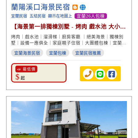
蘭陽溪口海景民宿
宜蘭民宿
五結民宿
顯示在地圖上
宜蘭26人包棟
【海景第一排獨棟別墅 - 烤肉 戲水池 大小包
棟】
烤肉｜戲水池｜溜滑梯｜廚房客廳 ｜絕美海景｜獨棟別
墅｜設備一應俱全｜家庭親子住宿｜大團體包棟｜宜蘭渡
假旅遊
宜蘭海景民宿
宜蘭包棟
宜蘭民宿推薦
📣 最低價
$
起