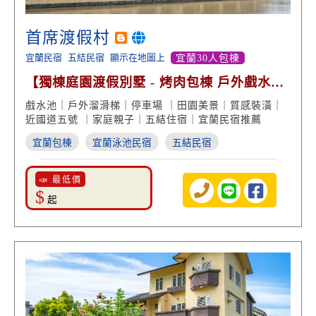
首席渡假村
宜蘭民宿
五結民宿
顯示在地圖上
宜蘭30人包棟
【獨棟庭園渡假別墅 - 烤肉包棟 戶外戲水池
溜滑梯】
戲水池｜戶外溜滑梯｜停車場 ｜田園美景｜質感裝潢｜
近國道五號 ｜家庭親子｜五結住宿｜宜蘭民宿推薦
宜蘭包棟
宜蘭泳池民宿
五結民宿
📣 最低價
$
起