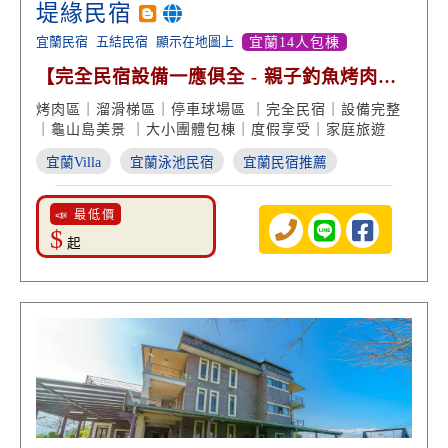
堤緣民宿
宜蘭民宿
五結民宿
顯示在地圖上
宜蘭14人包棟
【完全民宿設備一應俱全 - 親子釣魚烤肉都
OK】
烤肉區｜溜滑梯區｜停車球場區 ｜完全民宿｜設備完整
｜龜山島美景 ｜大小團體包棟｜度假享受｜家庭旅遊
宜蘭Villa
宜蘭泳池民宿
宜蘭民宿推薦
📣 最低價
$
起