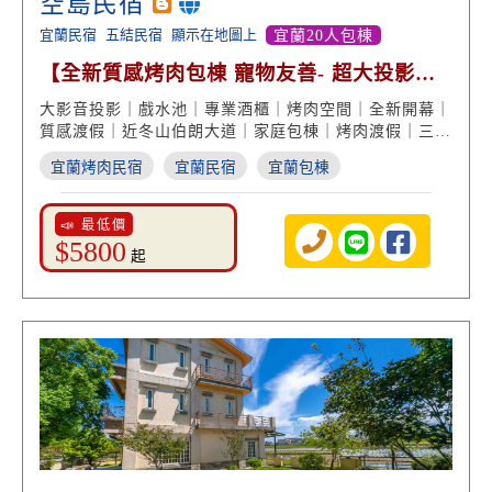
空島民宿
宜蘭民宿
五結民宿
顯示在地圖上
宜蘭20人包棟
【全新質感烤肉包棟 寵物友善- 超大投影屏
幕 影音超享受】
大影音投影｜戲水池｜專業酒櫃｜烤肉空間｜全新開幕｜
質感渡假｜近冬山伯朗大道｜家庭包棟｜烤肉渡假｜三五
好友
宜蘭烤肉民宿
宜蘭民宿
宜蘭包棟
📣 最低價
$5800
起