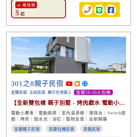
📣 最低價
$
起
301之8親子民宿
宜蘭民宿
五結民宿
顯示在地圖上
宜蘭10-50人包棟
【全新雙包棟 親子別墅 - 烤肉戲水 電動小賽
車】
電動小賽車｜電動麻將｜室內溜滑梯｜彈珠台｜Switch遊
戲｜烤肉｜戲水池｜浴缸｜寵物友善｜全新開幕
宜蘭親子民宿
宜蘭包棟民宿
宜蘭民宿