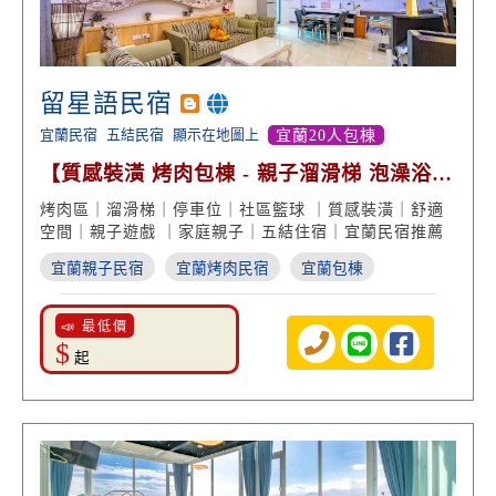
留星語民宿
宜蘭民宿
五結民宿
顯示在地圖上
宜蘭20人包棟
【質感裝潢 烤肉包棟 - 親子溜滑梯 泡澡浴缸
享受】
烤肉區｜溜滑梯｜停車位｜社區籃球 ｜質感裝潢｜舒適
空間｜親子遊戲 ｜家庭親子｜五結住宿｜宜蘭民宿推薦
宜蘭親子民宿
宜蘭烤肉民宿
宜蘭包棟
📣 最低價
$
起