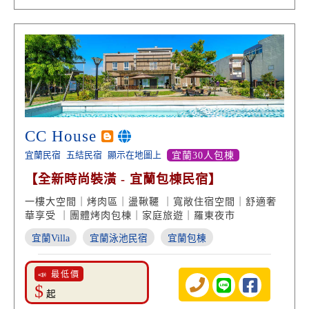
CC House
宜蘭民宿
五結民宿
顯示在地圖上
宜蘭30人包棟
【全新時尚裝潢 - 宜蘭包棟民宿】
一樓大空間｜烤肉區｜盪鞦韆 ｜寬敞住宿空間｜舒適奢
華享受 ｜團體烤肉包棟｜家庭旅遊｜羅東夜市
宜蘭Villa
宜蘭泳池民宿
宜蘭包棟
📣 最低價
$
起