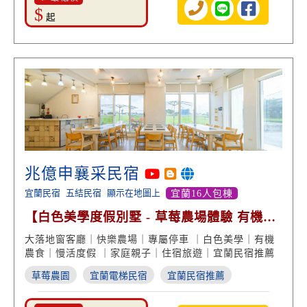
$
起
兆億申襄采民宿
宜蘭民宿
五結民宿
顯示在地圖上
宜蘭16人包棟
【白色美學度假別墅 - 草莓農場體驗 有機農
食 田園美景】
大落地窗客廳｜快樂農場｜專屬停車 ｜白色美學｜有機
農食｜慢活度假 ｜家庭親子｜住宿旅遊｜宜蘭民宿推薦
草莓農園
宜蘭電梯民宿
宜蘭民宿推薦