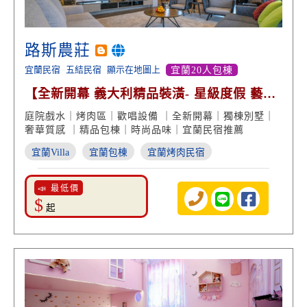
路斯農莊
宜蘭民宿
五結民宿
顯示在地圖上
宜蘭20人包棟
【全新開幕 義大利精品裝潢- 星級度假 藝術
品味】
庭院戲水｜烤肉區｜歡唱設備 ｜全新開幕｜獨棟別墅｜
奢華質感 ｜精品包棟｜時尚品味｜宜蘭民宿推薦
宜蘭Villa
宜蘭包棟
宜蘭烤肉民宿
📣 最低價
$
起