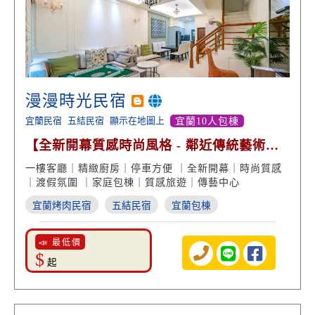
漫漫時光民宿
宜蘭民宿
五結民宿
顯示在地圖上
宜蘭10人包棟
【全新開幕質感時尚風格 - 鄰近傳統藝術中
心】
一樓客廳｜精緻廚房｜停車方便 ｜全新開幕｜時尚質感
｜渡假氛圍 ｜家庭包棟｜質感旅遊｜傳藝中心
宜蘭烤肉民宿
五結民宿
宜蘭包棟
📣 最低價
$
起