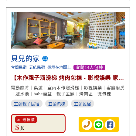
貝兒的家
宜蘭民宿
五結民宿
顯示在地圖上
宜蘭14人包棟
【木作親子溜滑梯 烤肉包棟 - 影視娛樂 家庭
度假】
電動麻將｜桌遊｜室內木作溜滑梯｜影視娛樂｜客廳廚房
｜戲水池｜babe澡盆｜親子主題｜烤肉區｜微包棟
宜蘭親子民宿
宜蘭包棟
宜蘭民宿
📣 最低價
$
起