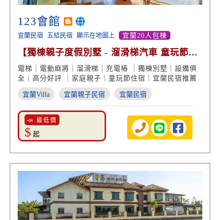
123會館
宜蘭民宿
五結民宿
顯示在地圖上
宜蘭20人包棟
【獨棟親子度假別墅 - 溜滑梯汽車 童玩節旁
高分好評】
電梯｜電動麻將｜溜滑梯｜充電樁 ｜獨棟別墅｜設備俱
全｜高分好評 ｜家庭親子｜童玩節住宿｜宜蘭民宿推薦
宜蘭Villa
宜蘭親子民宿
宜蘭民宿
📣 最低價
$
起