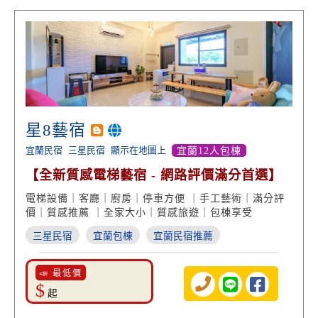
星8藝宿
宜蘭民宿
三星民宿
顯示在地圖上
宜蘭12人包棟
【全新質感電梯藝宿 - 網路評價滿分首選】
電梯設備｜客廳｜廚房｜停車方便 ｜手工藝術｜滿分評
價｜質感推薦 ｜全家大小｜質感旅遊｜包棟享受
三星民宿
宜蘭包棟
宜蘭民宿推薦
📣 最低價
$
起