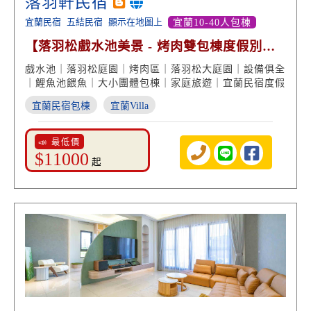
落羽軒民宿
宜蘭民宿
五結民宿
顯示在地圖上
宜蘭10-40人包棟
【落羽松戲水池美景 - 烤肉雙包棟度假別
墅】
戲水池｜落羽松庭園｜烤肉區｜落羽松大庭園｜設備俱全
｜鯉魚池餵魚｜大小團體包棟｜家庭旅遊｜宜蘭民宿度假
宜蘭民宿包棟
宜蘭Villa
📣 最低價
$11000
起