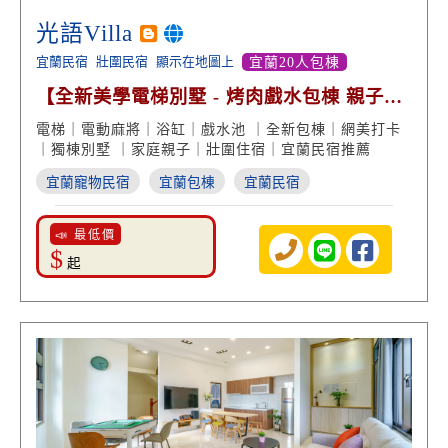
光語Villa
宜蘭民宿
壯圍民宿
顯示在地圖上
宜蘭20人包棟
【全新美學電梯別墅 - 烤肉戲水包棟 親子遊
戲 泡澡賞景】
電梯｜電動麻將｜浴缸｜戲水池 ｜全新包棟｜網美打卡
｜獨棟別墅 ｜家庭親子｜壯圍住宿｜宜蘭民宿推薦
宜蘭寵物民宿
宜蘭包棟
宜蘭民宿
📣 最低價
$
起