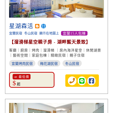
星湖森活
宜蘭民宿
冬山民宿
顯示在地圖上
宜蘭15人包棟
【溜滑梯星空親子房 - 湖畔藍天景致】
客廳｜廚房｜烤肉｜溜滑梯 ｜房內海洋星空｜休閒湖景
｜藝術空間｜家庭包棟｜精緻民宿｜親子住宿
宜蘭烤肉民宿
梅花湖民宿
冬山民宿
📣 最低價
$
起