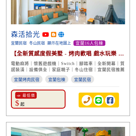
森活拾光
宜蘭民宿
冬山民宿
顯示在地圖上
宜蘭16人包棟
【全新質感度假美墅 - 烤肉歡唱 戲水玩樂 近
安農溪】
電動麻將｜懷舊遊戲機｜Switch｜腳踏車｜全新開幕｜質
感裝潢｜設備俱全｜家庭親子｜冬山住宿｜宜蘭民宿推薦
宜蘭烤肉民宿
宜蘭包棟
宜蘭民宿
📣 最低價
$
起