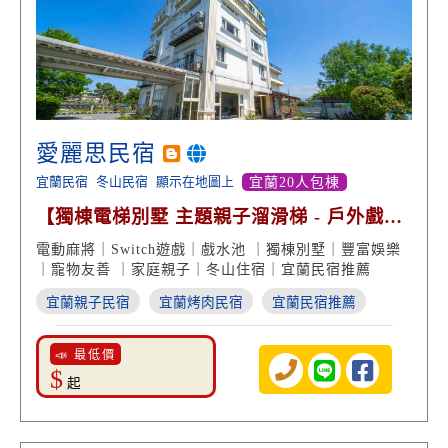
愛麗思民宿
宜蘭民宿
冬山民宿
顯示在地圖上
宜蘭20人包棟
【獨棟電梯別墅 主題親子溜滑梯 - 戶外戲水
烤肉包棟】
電動麻將｜Switch遊戲｜戲水池 ｜獨棟別墅｜豐富娛樂
｜寵物友善 ｜家庭親子｜冬山住宿｜宜蘭民宿推薦
宜蘭親子民宿
宜蘭烤肉民宿
宜蘭民宿推薦
📣 最低價
$
起