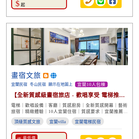
$
起
畫宿文旅
宜蘭民宿
冬山民宿
顯示在地圖上
宜蘭10人包棟
【全新質感級畫宿旅店 - 歡唱享受 電梯推
薦】
電梯｜歡唱設備｜客廳｜質感廚房｜全新質感開幕｜藝術
旅宿｜精緻體驗｜10人宜蘭住宿｜質感要求｜宜蘭推薦民
宿
頂級質感文旅
宜蘭villa
宜蘭電梯民宿
📣 最低價