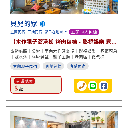
貝兒的家
宜蘭民宿
五結民宿
顯示在地圖上
宜蘭14人包棟
【木作親子溜滑梯 烤肉包棟 - 影視娛樂 家庭
度假】
電動麻將｜桌遊｜室內木作溜滑梯｜影視娛樂｜客廳廚房
｜戲水池｜babe澡盆｜親子主題｜烤肉區｜微包棟
宜蘭親子民宿
宜蘭包棟
宜蘭民宿
📣 最低價
$
起