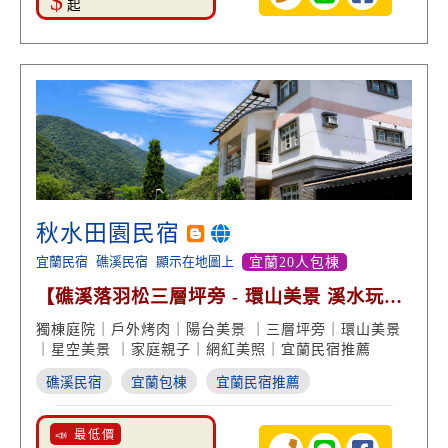
$
起
秋水田園民宿
宜蘭民宿
礁溪民宿
顯示在地圖上
宜蘭20人包棟
【礁溪落羽松三層坪旁 - 環山美景 溪水玩樂
烤肉包棟】
獨棟庭院｜戶外烤肉｜陽台美景 ｜三層坪旁｜環山美景
｜星空美景 ｜家庭親子｜網紅美照｜宜蘭民宿推薦
礁溪民宿
宜蘭包棟
宜蘭民宿推薦
📣 最低價