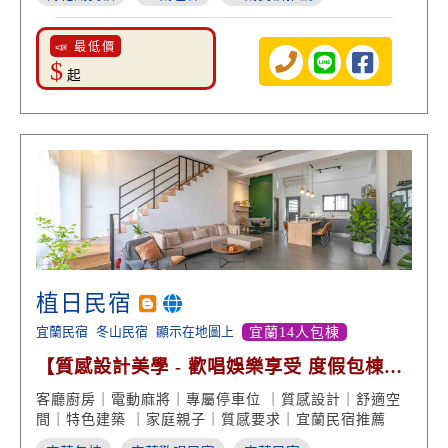
📣 最低價
$
起
植日民宿
宜蘭民宿
冬山民宿
顯示在地圖上
宜蘭14人包棟
【質感設計美學 - 歡唱娛樂享受 度假包棟歡
聚】
客廳廚房｜電動麻將｜專屬停車位 ｜質感設計｜舒適空
間｜特色建築 ｜家庭親子｜質感要求｜宜蘭民宿推薦