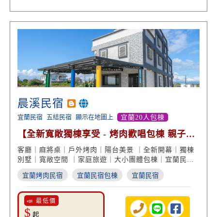
晨溪民宿
宜蘭民宿
五結民宿
顯示在地圖上
宜蘭20人包棟
【全新寬敞獨棟享受 - 烤肉歡唱包棟 親子戲
水都OK】
客廳｜麻將桌｜戶外烤肉｜陽台美景 ｜全新開幕｜獨棟
別墅｜寬敞空間 ｜家庭旅遊｜大小團體包棟｜宜蘭民宿
度假
宜蘭烤肉民宿
宜蘭民宿包棟
宜蘭民宿
📣 最低價
$
起