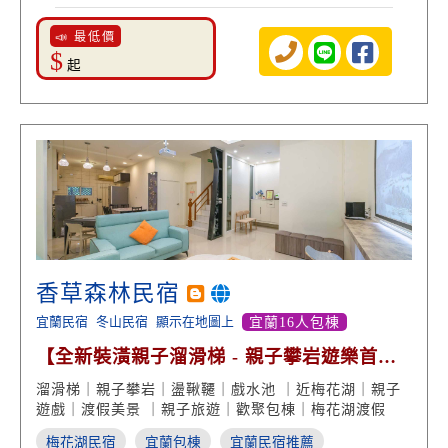
📣 最低價
$
起
香草森林民宿
宜蘭民宿
冬山民宿
顯示在地圖上
宜蘭16人包棟
【全新裝潢親子溜滑梯 - 親子攀岩遊樂首
選】
溜滑梯｜親子攀岩｜盪鞦韆｜戲水池 ｜近梅花湖｜親子
遊戲｜渡假美景 ｜親子旅遊｜歡聚包棟｜梅花湖渡假
梅花湖民宿
宜蘭包棟
宜蘭民宿推薦