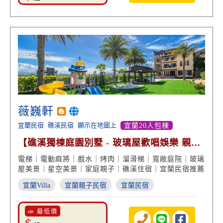
薇巍軒
宜蘭民宿
礁溪民宿
顯示在地圖上
宜蘭20人包棟
【礁溪獨棟庭園別墅 - 玻璃屋歡唱娛樂 親子
戲水溜滑梯】
電梯｜電動麻將｜戲水｜烤肉｜溜滑梯｜寬敞庭院｜玻璃
屋美景｜星空美景｜家庭親子｜礁溪住宿｜宜蘭民宿推薦
宜蘭Villa
宜蘭親子民宿
宜蘭民宿
📣 最低價