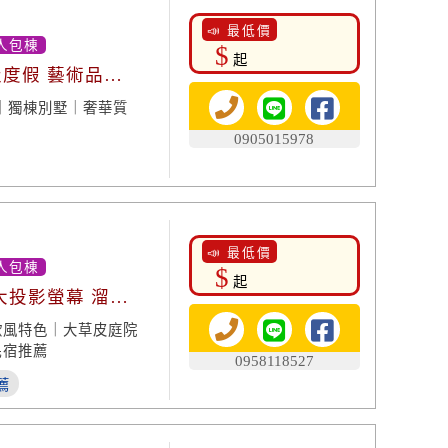
📣 最低價
人包棟
$
起
級度假 藝術品
｜獨棟別墅｜奢華質
0905015978
📣 最低價
人包棟
$
起
大投影螢幕 溜滑
歐風特色｜大草皮庭院
民宿推薦
0958118527
薦