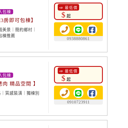
📣 最低價
人包棟
$
起
院3房即可包棟】
園美景｜簡約鄉村｜
包棟推薦
0938880861
📣 最低價
人包棟
$
起
烤肉 精品空間 】
格｜質感裝潢｜獨棟別
0910723911