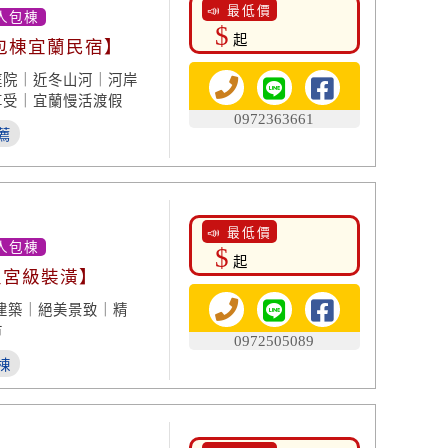
📣 最低價
人包棟
$
起
肉包棟宜蘭民宿】
庭院｜近冬山河｜河岸
享受｜宜蘭慢活渡假
0972363661
薦
📣 最低價
人包棟
$
起
皇宮級裝潢】
建築｜絕美景致｜精
市
0972505089
棟