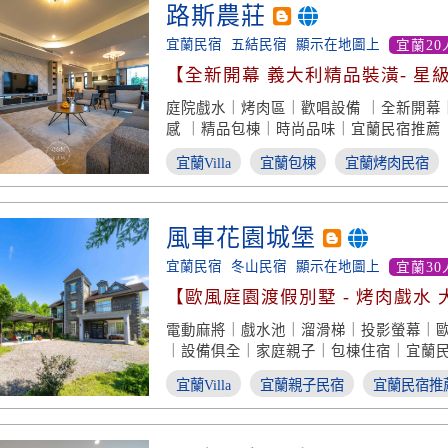
路斯農莊
宜蘭民宿
五結民宿
顯示在地圖上
宜蘭20
【全新開幕 義大利精品裝潢- 星
味】
庭院戲水｜烤肉區｜歡唱設備 ｜全新開幕
感 ｜精品包棟｜時尚品味｜宜蘭民宿推薦
宜蘭Villa
宜蘭包棟
宜蘭烤肉民宿
風車花園城堡
宜蘭民宿
冬山民宿
顯示在地圖上
宜蘭30
【歐風庭園渡假別墅 - 烤肉戲水 
梯玩樂】
電動麻將｜戲水池｜溜滑梯｜投影螢幕｜
｜設備俱全｜家庭親子｜包棟住宿｜宜蘭
宜蘭Villa
宜蘭親子民宿
宜蘭民宿推