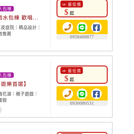
📣 最低價
人包棟
$
起
戲水包棟 歡唱渡
草皮庭院｜精品設計｜
宿推薦
0958408877
📣 最低價
人包棟
$
起
岩遊樂首選】
梅花湖｜親子遊戲｜
渡假
0930080531