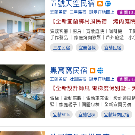
五號天空民宿
宜蘭民宿
三星民宿
顯示在地圖上
宜蘭10
【全新宜蘭鄉村風民宿 - 烤肉庭
質感客廳｜廚房｜寬敞庭院｜咖啡機 ｜田
手作藝品 ｜家庭烤肉歡聚｜戶外旅遊｜小
三星民宿
宜蘭包棟
宜蘭民宿
黑窩窩民宿
宜蘭民宿
壯圍民宿
顯示在地圖上
宜蘭24
【全新設計師風 電梯度假別墅 - 
電梯｜電動麻將｜電動車充電｜設計師風
墅｜家庭親子｜團體包棟｜全新宜蘭民宿
宜蘭Villa
宜蘭包棟
宜蘭烤肉民宿