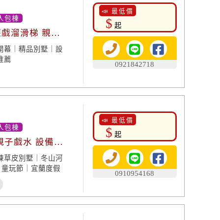
📣 最低價
人包棟
$
起
遊戲溜滑梯 親子
開幕｜精品別墅｜設
推薦
0921842718
📣 最低價
人包棟
$
起
親子戲水 設備俱
棟草皮別墅｜冬山河
｜童玩節｜宜蘭度假
0910954168