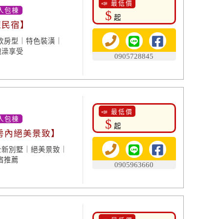
📣 最低價
人包棟
$
起
棟民宿】
款房型｜特色裝潢｜
泡澡享受
0905728845
📣 最低價
人包棟
$
起
 房內絕美景致】
全新別墅｜絕美景致｜
宿推薦
0905963660