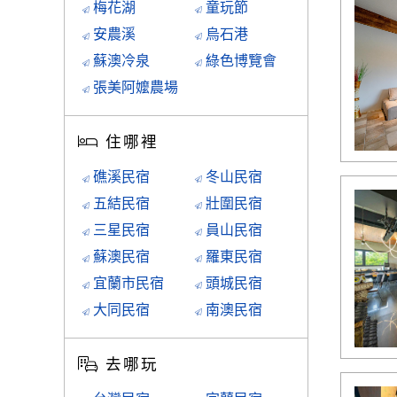
梅花湖
童玩節
安農溪
烏石港
蘇澳冷泉
綠色博覽會
張美阿嬤農場
住哪裡
礁溪民宿
冬山民宿
五結民宿
壯圍民宿
三星民宿
員山民宿
蘇澳民宿
羅東民宿
宜蘭市民宿
頭城民宿
大同民宿
南澳民宿
去哪玩