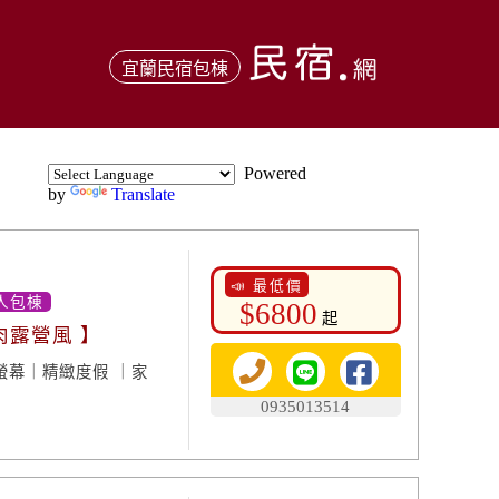
宜蘭民宿包棟
Powered
by
Translate
📣 最低價
人包棟
$6800
起
肉露營風 】
螢幕｜精緻度假 ｜家
0935013514