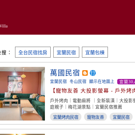
Villa
快搜：
全台民宿找房
宜蘭民宿
宜蘭包棟
萬國民宿
宜蘭民宿
冬山民宿
顯示在地圖上
宜蘭30
【寵物友善 大投影螢幕 - 戶外烤
戶外烤肉｜電動麻將 ｜全新裝潢｜大投影
庭親子｜梅花湖景點｜宜蘭民宿推薦
宜蘭烤肉民宿
寵物友善
宜蘭民宿