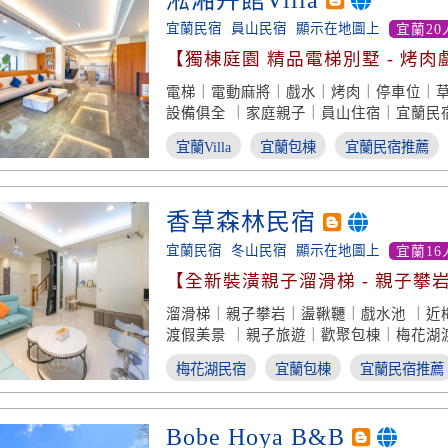
淞湘卉館Villa
宜蘭民宿
員山民宿
顯示在地圖上
宜蘭20
【獨棟庭園 精品電梯別墅 - 烤肉
假享受】
電梯｜電動麻將｜戲水｜烤肉｜停車位｜
設備俱全 ｜家庭親子｜員山住宿｜宜蘭民
宜蘭Villa
宜蘭包棟
宜蘭民宿推薦
香草森林民宿
宜蘭民宿
冬山民宿
顯示在地圖上
宜蘭16
【全新裝潢親子溜滑梯 - 親子攀
溜滑梯｜親子攀岩｜盪鞦韆｜戲水池 ｜近
渡假美景 ｜親子旅遊｜歡聚包棟｜梅花湖
梅花湖民宿
宜蘭包棟
宜蘭民宿推薦
Bobe Hoya B&B