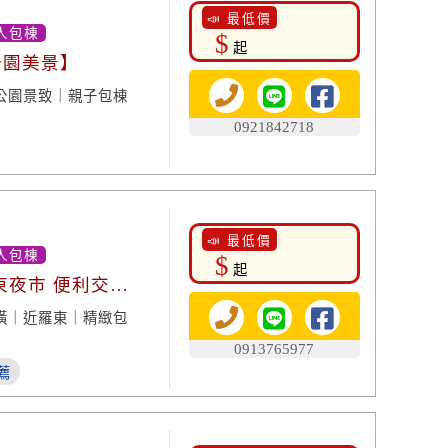
📣 最低價
人包棟
$
起
公園美景】
公園景致｜親子包棟
0921842718
📣 最低價
人包棟
$
起
東夜市 便利交
潢｜近羅東｜精緻包
0913765977
薦