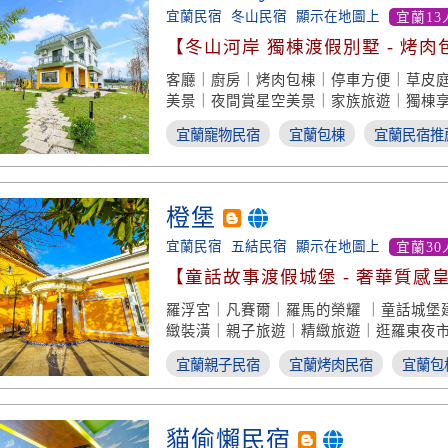
宜蘭民宿
冬山民宿
顯示在地圖上
宜蘭13
【冬山河岸 獨棟渡假別墅 - 烤
客廳｜廚房｜烤肉包棟｜停車方便｜草皮
美景｜夜間賞星空美景｜家族旅遊｜獨棟
宜蘭寵物民宿
宜蘭包棟
宜蘭民宿推
橙堡
宜蘭民宿
五結民宿
顯示在地圖上
宜蘭30
【童話故事渡假城堡 - 奢華質感
羅浮宮｜凡賽爾｜羅馬的榮耀 ｜童話城堡
緻裝潢｜親子旅遊｜精緻旅遊｜逛羅東夜
宜蘭親子民宿
宜蘭烤肉民宿
宜蘭包
貓偷懶民宿