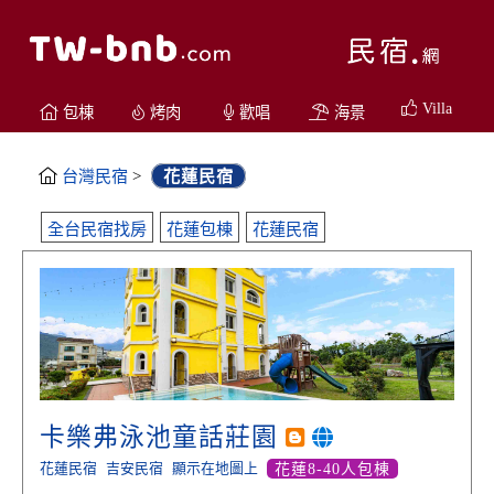
Villa
包棟
烤肉
歡唱
海景
台灣民宿
>
花蓮民宿
全台民宿找房
花蓮包棟
花蓮民宿
卡樂弗泳池童話莊園
花蓮民宿
吉安民宿
顯示在地圖上
花蓮8-40人包棟