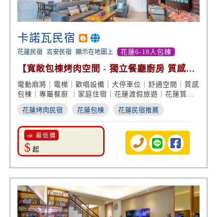
卡諾瓦民宿
花蓮民宿
吉安民宿
顯示在地圖上
花蓮6-18人包棟
【寬敞包棟烤肉空間 - 獨立餐廳廚房 質感享
受】
電動麻將｜電梯｜歡唱設備｜大停車位｜舒適空間｜質感
包棟｜專屬餐廚 ｜家庭住宿｜花蓮渡假旅遊｜花蓮質感
民宿
花蓮烤肉民宿
花蓮包棟
花蓮民宿推薦
📣 最低價
$
起