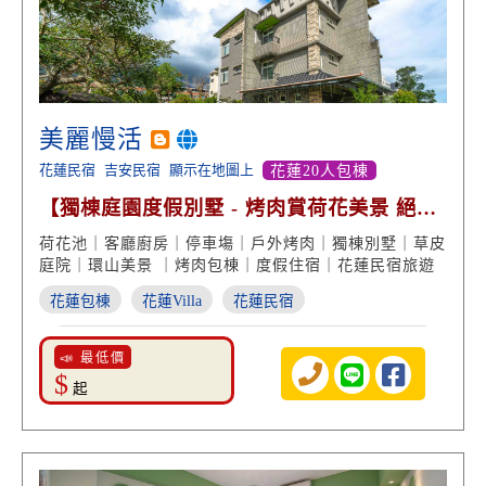
美麗慢活
花蓮民宿
吉安民宿
顯示在地圖上
花蓮20人包棟
【獨棟庭園度假別墅 - 烤肉賞荷花美景 絕美
舒適】
荷花池｜客廳廚房｜停車塲｜戶外烤肉｜獨棟別墅｜草皮
庭院｜環山美景 ｜烤肉包棟｜度假住宿｜花蓮民宿旅遊
花蓮包棟
花蓮Villa
花蓮民宿
📣 最低價
$
起