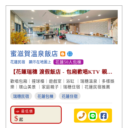
蜜滋賀溫泉飯店
花蓮民宿
顯示在地圖上
花蓮50人包棟
【花蓮瑞穗 渡假飯店 - 包廂歡唱KTV 親子
遊戲室 多樣娛樂】
歡唱包廂｜撞球檯｜遊戲室｜浴缸 ｜瑞穗溫泉｜多樣娛
樂｜環山美景 ｜家庭親子｜瑞穗住宿｜花蓮民宿推薦
瑞穗民宿
花蓮包棟
花蓮住宿
📣 最低價
$
起