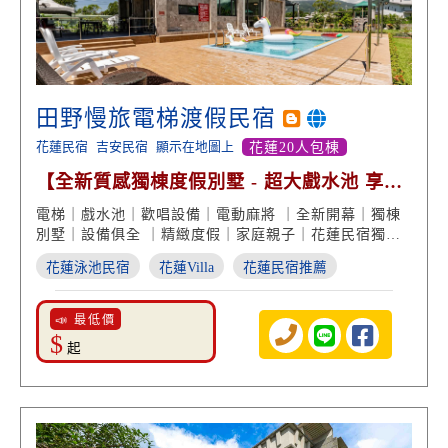
田野慢旅電梯渡假民宿
花蓮民宿
吉安民宿
顯示在地圖上
花蓮20人包棟
【全新質感獨棟度假別墅 - 超大戲水池 享受
全娛樂】
電梯｜戲水池｜歡唱設備｜電動麻將 ｜全新開幕｜獨棟
別墅｜設備俱全 ｜精緻度假｜家庭親子｜花蓮民宿獨棟
推薦
花蓮泳池民宿
花蓮Villa
花蓮民宿推薦
📣 最低價
$
起