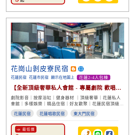
起
花崗山剝皮寮民宿
花蓮民宿
花蓮市民宿
顯示在地圖上
花蓮2-4人包棟
【全新頂級奢華私人會館 - 專屬劇院 歡唱麻
將 設備俱全】
劇院影音｜按摩浴缸｜健身器材 ｜頂級奢華｜花蓮私人
會館｜多樣娛樂｜精品住宿｜好友歡聚｜花蓮民宿頂級推
薦
花蓮民宿
花蓮唱歌民宿
東大門民宿
📣 最低價