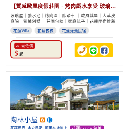
【質感歐風度假莊園 - 烤肉戲水享受 玻璃屋
美景】
玻璃屋｜戲水池｜烤肉區｜腳踏車 ｜歐風城堡｜大草皮
庭院｜獨棟別墅 ｜莊園包棟｜家庭親子｜花蓮民宿推薦
花蓮Villa
花蓮包棟
花蓮泳池民宿
📣 最低價
$
起
陶林小屋
花蓮民宿
吉安民宿
顯示在地圖上
花蓮8-22人包棟