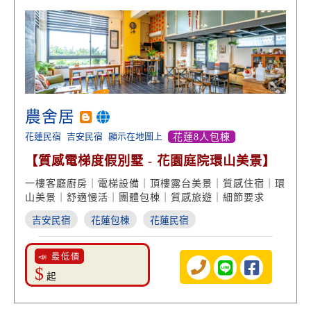
農舍居
花蓮民宿
吉安民宿
顯示在地圖上
花蓮8人包棟
【質感電梯度假別墅 - 花園庭院環山美景】
一樓客廳廚房｜電梯設備｜頂樓露台美景｜質感住宿｜環
山美景｜舒適慢活｜團體包棟｜質感旅遊｜細節要求
吉安民宿
花蓮包棟
花蓮民宿
📣 最低價
$
起