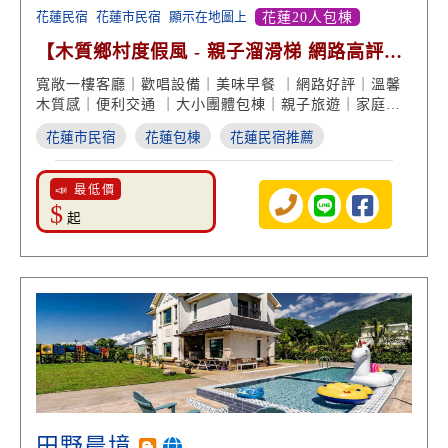
花蓮民宿
花蓮市民宿
顯示在地圖上
花蓮20人包棟
【木質鄉村度假風 - 親子溜滑梯 網路高評
價】
寬敞一樓客廳｜歡唱設備｜美味早餐 ｜網路好評｜溫馨
木質感｜便利交通 ｜大小團體包棟｜親子旅遊｜家庭花
蓮住宿
花蓮市民宿
花蓮包棟
花蓮民宿推薦
📣 最低價
$
起
田野晨境