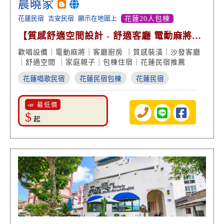
晨曉家
花蓮民宿
吉安民宿
顯示在地圖上
花蓮20人包棟
【質感舒適空間設計 - 舒適客廳 電動麻將設
備】
歡唱設備｜電動麻將｜客廳廚房 ｜質感裝潢｜沙發客廳
｜舒適空間 ｜家庭親子｜包棟住宿｜花蓮民宿推薦
花蓮唱歌民宿
花蓮民宿包棟
花蓮民宿
📣 最低價
$
起