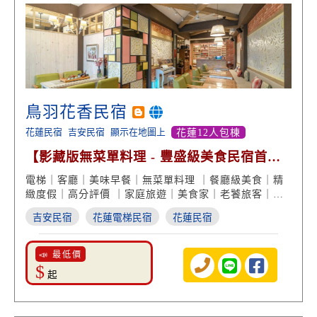
鳥羽花香民宿
花蓮民宿
吉安民宿
顯示在地圖上
花蓮12人包棟
【影藏版無菜單料理 - 豐盛級美食民宿首
選】
電梯｜客廳｜美味早餐｜無菜單料理 ｜餐廳級美食｜精
緻度假｜高分評價 ｜家庭旅遊｜美食家｜老饕旅客｜質
感住宿
吉安民宿
花蓮電梯民宿
花蓮民宿
📣 最低價
$
起