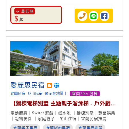
📣 最低價
$
起
愛麗思民宿
宜蘭民宿
冬山民宿
顯示在地圖上
宜蘭20人包棟
【獨棟電梯別墅 主題親子溜滑梯 - 戶外戲水
烤肉包棟】
電動麻將｜Switch遊戲｜戲水池 ｜獨棟別墅｜豐富娛樂
｜寵物友善 ｜家庭親子｜冬山住宿｜宜蘭民宿推薦
宜蘭親子民宿
宜蘭烤肉民宿
宜蘭民宿推薦