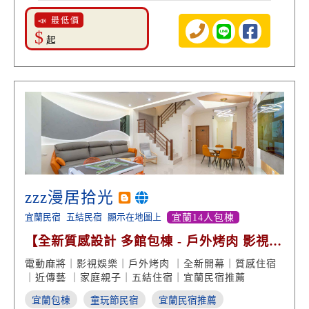
📣 最低價
$
起
zzz漫居拾光
宜蘭民宿
五結民宿
顯示在地圖上
宜蘭14人包棟
【全新質感設計 多館包棟 - 戶外烤肉 影視娛
樂 近傳藝】
電動麻將｜影視娛樂｜戶外烤肉 ｜全新開幕｜質感住宿
｜近傳藝 ｜家庭親子｜五結住宿｜宜蘭民宿推薦
宜蘭包棟
童玩節民宿
宜蘭民宿推薦