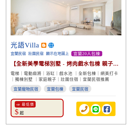
光語Villa
宜蘭民宿
壯圍民宿
顯示在地圖上
宜蘭20人包棟
【全新美學電梯別墅 - 烤肉戲水包棟 親子遊
戲 泡澡賞景】
電梯｜電動麻將｜浴缸｜戲水池 ｜全新包棟｜網美打卡
｜獨棟別墅 ｜家庭親子｜壯圍住宿｜宜蘭民宿推薦
宜蘭寵物民宿
宜蘭包棟
宜蘭民宿
📣 最低價
$
起