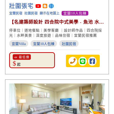
壯圍張宅
宜蘭民宿
壯圍民宿
顯示在地圖上
宜蘭10人包棟
【名建築師設計 四合院中式美學 - 魚池 水畔
光影】
停車位｜道地餐點｜美學客廳 ｜設計師作品｜四合院採
光｜水畔美景｜深度旅遊｜品味住宿｜宜蘭民宿推薦
宜蘭Villa
宜蘭10人包棟
壯圍民宿
📣 最低價
$
起