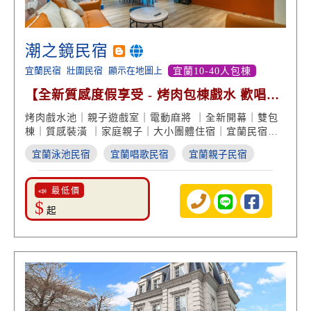
潮之鏡民宿
宜蘭民宿
壯圍民宿
顯示在地圖上
宜蘭10-40人包棟
【全新質感度假享受 - 烤肉包棟戲水 歡唱娛
樂 設備俱全】
烤肉戲水池｜親子遊戲室｜電動麻將 ｜全新開幕｜雙包
棟｜質感裝潢 ｜家庭親子｜大小團體住宿｜宜蘭民宿推
薦
宜蘭泳池民宿
宜蘭唱歌民宿
宜蘭親子民宿
📣 最低價
$
起