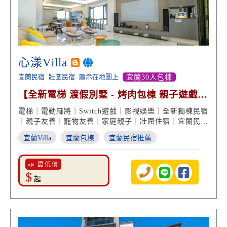
心漾Villa
宜蘭民宿
壯圍民宿
顯示在地圖上
宜蘭30人包棟
【全新電梯 渡假別墅 - 烤肉包棟 親子遊戲區
大投影螢幕】
電梯｜電動麻將｜Switch遊戲｜影視娛樂｜全新獨棟民宿
｜親子友善｜寵物友善｜家庭親子｜壯圍住宿｜宜蘭民宿
推薦
宜蘭Villa
宜蘭包棟
宜蘭民宿推薦
📣 最低價
$
起