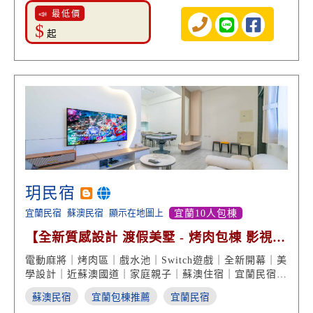
📣 最低價
$
起
玥民宿
宜蘭民宿
蘇澳民宿
顯示在地圖上
宜蘭10人包棟
【全新質感設計 渡假美墅 - 烤肉包棟 影視享
受 親子遊戲】
電動麻將｜烤肉區｜戲水池｜Switch遊戲｜全新開幕｜美
學設計｜近蘇澳國道｜家庭親子｜蘇澳住宿｜宜蘭民宿推
薦
蘇澳民宿
宜蘭包棟推薦
宜蘭民宿