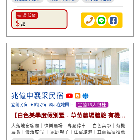
📣 最低價
$
起
兆億申襄采民宿
宜蘭民宿
五結民宿
顯示在地圖上
宜蘭16人包棟
【白色美學度假別墅 - 草莓農場體驗 有機農
食 田園美景】
大落地窗客廳｜快樂農場｜專屬停車 ｜白色美學｜有機
農食｜慢活度假 ｜家庭親子｜住宿旅遊｜宜蘭民宿推薦