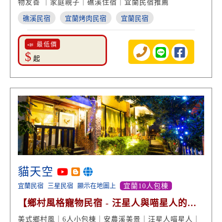
物友善 ｜家庭親子｜礁溪住宿｜宜蘭民宿推薦
礁溪民宿
宜蘭烤肉民宿
宜蘭民宿
📣 最低價
$
起
貓天空
宜蘭民宿
三星民宿
顯示在地圖上
宜蘭10人包棟
【鄉村風格寵物民宿 - 汪星人與喵星人的
家】
美式鄉村風｜6人小包棟｜安農溪美景｜汪星人喵星人｜