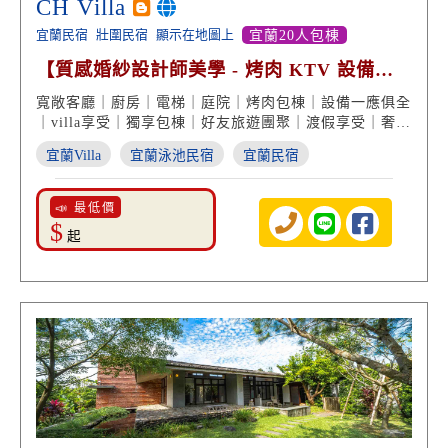
CH Villa
宜蘭民宿
壯圍民宿
顯示在地圖上
宜蘭20人包棟
【質感婚紗設計師美學 - 烤肉 KTV 設備一
應俱全】
寬敞客廳｜廚房｜電梯｜庭院｜烤肉包棟｜設備一應俱全
｜villa享受｜獨享包棟｜好友旅遊團聚｜渡假享受｜奢華
旅程
宜蘭Villa
宜蘭泳池民宿
宜蘭民宿
📣 最低價
$
起