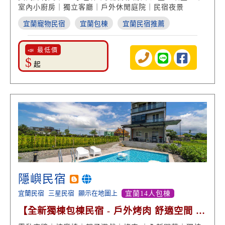
室內小廚房｜獨立客廳｜戶外休閒庭院｜民宿夜景
宜蘭寵物民宿
宜蘭包棟
宜蘭民宿推薦
📣 最低價
$
起
隱嶼民宿
宜蘭民宿
三星民宿
顯示在地圖上
宜蘭14人包棟
【全新獨棟包棟民宿 - 戶外烤肉 舒適空間 設
計美學】