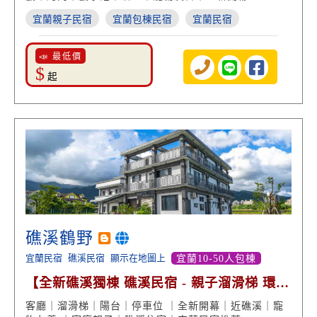
宜蘭親子民宿
宜蘭包棟民宿
宜蘭民宿
📣 最低價
$
起
礁溪鶴野
宜蘭民宿
礁溪民宿
顯示在地圖上
宜蘭10-50人包棟
【全新礁溪獨棟 礁溪民宿 - 親子溜滑梯 環山
美景】
客廳｜溜滑梯｜陽台｜停車位 ｜全新開幕｜近礁溪｜寵