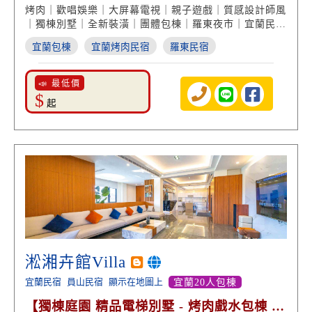
樂遊戲】
烤肉｜歡唱娛樂｜大屏幕電視｜親子遊戲｜質感設計師風
｜獨棟別墅｜全新裝潢｜團體包棟｜羅東夜市｜宜蘭民宿
推薦
宜蘭包棟
宜蘭烤肉民宿
羅東民宿
📣 最低價
$
起
淞湘卉館Villa
宜蘭民宿
員山民宿
顯示在地圖上
宜蘭20人包棟
【獨棟庭園 精品電梯別墅 - 烤肉戲水包棟 歡