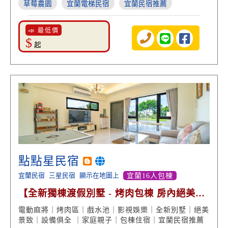
草莓農園
宜蘭電梯民宿
宜蘭民宿推薦
📣 最低價
$
起
點點星民宿
宜蘭民宿
三星民宿
顯示在地圖上
宜蘭16人包棟
【全新獨棟渡假別墅 - 烤肉包棟 房內絕美景
致】
電動麻將｜烤肉區｜戲水池｜影視娛樂｜全新別墅｜絕美
景致｜設備俱全 ｜家庭親子｜包棟住宿｜宜蘭民宿推薦