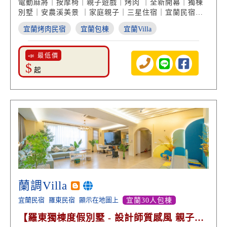
電動麻將｜按摩椅｜親子遊戲｜烤肉 ｜全新開幕｜獨棟
別墅｜安農溪美景 ｜家庭親子｜三星住宿｜宜蘭民宿推
薦
宜蘭烤肉民宿
宜蘭包棟
宜蘭Villa
📣 最低價
$
起
蘭調Villa
宜蘭民宿
羅東民宿
顯示在地圖上
宜蘭30人包棟
【羅東獨棟度假別墅 - 設計師質感風 親子娛