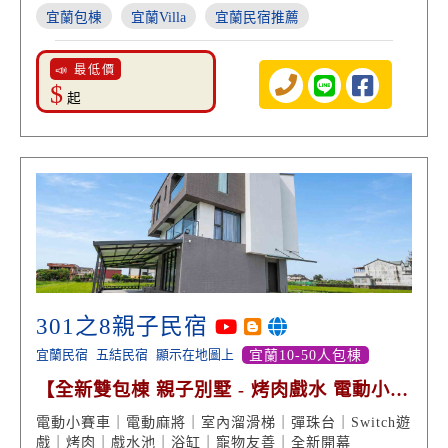
宜蘭包棟
宜蘭Villa
宜蘭民宿推薦
📣 最低價
$
起
301之8親子民宿
宜蘭民宿
五結民宿
顯示在地圖上
宜蘭10-50人包棟
【全新雙包棟 親子別墅 - 烤肉戲水 電動小賽
車】
電動小賽車｜電動麻將｜室內溜滑梯｜彈珠台｜Switch遊
戲｜烤肉｜戲水池｜浴缸｜寵物友善｜全新開幕