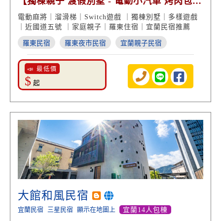
【獨棟親子 渡假別墅 - 電動小汽車 烤肉包棟
近國道五號】
電動麻將｜溜滑梯｜Switch遊戲 ｜獨棟別墅｜多樣遊戲
｜近國道五號 ｜家庭親子｜羅東住宿｜宜蘭民宿推薦
羅東民宿
羅東夜市民宿
宜蘭親子民宿
📣 最低價
$
起
大館和風民宿
宜蘭民宿
三星民宿
顯示在地圖上
宜蘭14人包棟