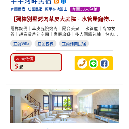
芊芊河畔民宿
宜蘭民宿
壯圍民宿
顯示在地圖上
宜蘭30人包棟
【獨棟別墅烤肉草皮大庭院 - 水管屋寵物歡
樂週末夜】
電梯設備｜草皮庭院烤肉｜陽台美景 ｜水管屋｜寵物友
善｜超寬敞戶外空間｜家庭旅遊｜多人團體包棟｜烤肉派
對聚會
宜蘭Villa
宜蘭包棟
宜蘭烤肉民宿
📣 最低價
$
起