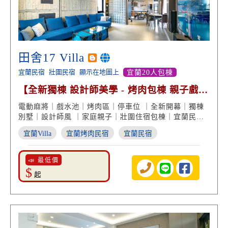
田舍17 Villa
宜蘭民宿
壯圍民宿
顯示在地圖上
宜蘭20人包棟
【全新獨棟 設計師美學 - 烤肉包棟 親子戲水
專屬停車】
電動麻將｜戲水池｜烤肉區｜停車位 ｜全新開幕｜獨棟
別墅｜設計師風 ｜家庭親子｜壯圍住宿包棟｜宜蘭民宿
推薦
宜蘭Villa
宜蘭烤肉民宿
宜蘭民宿
📣 最低價
$
起