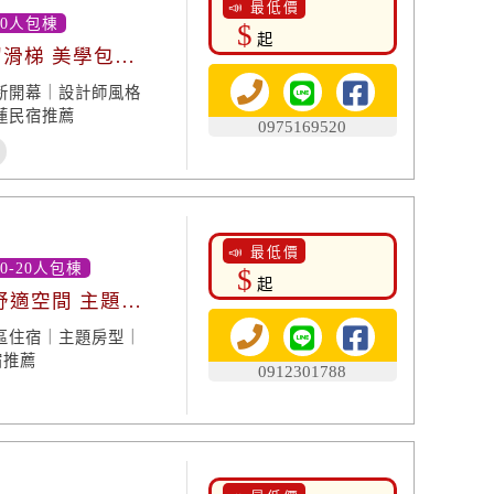
📣 最低價
20人包棟
$
起
溜滑梯 美學包棟
新開幕｜設計師風格
蓮民宿推薦
0975169520
📣 最低價
0-20人包棟
$
起
舒適空間 主題房
區住宿｜主題房型｜
宿推薦
0912301788