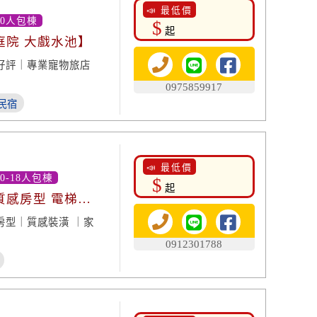
📣 最低價
20人包棟
$
起
庭院 大戲水池】
好評｜專業寵物旅店
0975859917
民宿
📣 最低價
0-18人包棟
$
起
質感房型 電梯設
房型｜質感裝潢 ｜家
0912301788