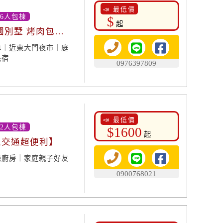
📣 最低價
16人包棟
$
起
園別墅 烤肉包
車｜近東大門夜市｜庭
民宿
0976397809
📣 最低價
12人包棟
$1600
起
區交通超便利】
廳廚房｜家庭親子好友
0900768021