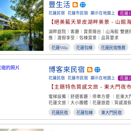
豐生活
花蓮民宿
花蓮市民宿
顯示在地圖上
花蓮
【絕美藍天草皮湖畔美景 - 山館
選擇】
湖畔庭院｜客廳｜賞景陽台｜山海館 雙選
推｜渡假享受｜包棟賞景｜品質要求
花蓮Villa
花蓮包棟
花蓮民宿推薦
博客來民宿
花蓮民宿
花蓮市民宿
顯示在地圖上
花蓮
【主題特色質感文旅 - 東大門夜
電梯設備｜舒適客廳｜停車方便 ｜近東大
花蓮文旅｜大小團體｜花蓮旅遊｜質感渡
花蓮民宿
花蓮包棟
東大門民宿