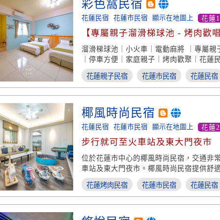
彩色窩民宿
花蓮民宿
花蓮市民宿
顯示在地圖上
花蓮
【專屬親子溜滑梯球池 - 烤肉歡
宿】
溜滑梯球池｜小火車｜電動麻將 ｜專屬親
｜停車方便｜家庭親子｜烤肉歡聚｜花蓮
花蓮親子民宿
花蓮市民宿
花蓮民宿
椰風時尚民宿
花蓮民宿
花蓮市民宿
顯示在地圖上
花蓮
步行就可至火車站及東大門夜市
位於花蓮市中心的椰風時尚民宿，交通非
車站及東大門夜市。椰風時尚民宿提供舒
敞客廳與廚房可供使用，並提供溫馨的住
花蓮烤肉民宿
花蓮市民宿
花蓮民宿
適合您來花蓮觀光旅遊，或是商務洽公住
您來花蓮市區的最佳民宿首選！