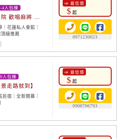
📣 最低價
-4人包棟
$
起
院 歡唱麻將 設
華｜花蓮私人會館｜
宿頂級推薦
0971230023
📣 最低價
10人包棟
$
起
美景走路就到】
區民宿｜全新開幕｜
利
0908706793