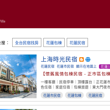
illa
快搜：
全台民宿找房
花蓮包棟
花蓮民宿
上海時光民宿
花蓮民宿
花蓮市民宿
顯示在地圖上
花蓮
【懷舊風情包棟民宿 - 正市區包
一樓客廳｜民宿停車｜頂樓露台｜正花蓮
色住宿｜家庭住宿｜包棟旅遊｜東大門夜
花蓮市民宿
花蓮包棟
花蓮民宿