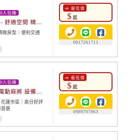
📣 最低價
20人包棟
$
起
- 舒適空間 精緻
精緻房型｜便利交通
0917261713
📣 最低價
10人包棟
$
起
 電動麻將 設備俱
｜花蓮市區｜高分好評
棟首選
0989707863