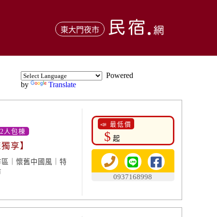
東大門夜市
Powered
by
Translate
📣 最低價
12人包棟
$
起
棟獨享】
市區｜懷舊中國風｜特
市
0937168998