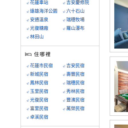
花蓮車站
吉安慶修院
遠雄海洋公園
六十石山
安通溫泉
瑞穗牧場
光復糖廠
羅山瀑布
林田山
住哪裡
花蓮市民宿
吉安民宿
新城民宿
壽豐民宿
鳳林民宿
瑞穗民宿
玉里民宿
秀林民宿
光復民宿
豐濱民宿
富里民宿
萬榮民宿
卓溪民宿