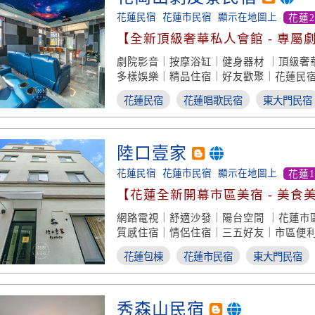
花蓮民宿
花蓮市民宿
顯示在地圖上
花蓮2
【全新頂級奢華私人會館 - 專屬劇
備俱全】
劇院影音｜按摩浴缸｜健身器材 ｜頂級奢
多樣娛樂｜精品住宿｜好友歡聚｜花蓮民
花蓮民宿
花蓮唱歌民宿
東大門民宿
陸口壹家
花蓮民宿
花蓮市民宿
顯示在地圖上
花蓮
【花蓮全新開幕市區美宿 - 美食
網路電視｜舒適沙發｜陽台空間 ｜花蓮市
質感住宿｜情侶住宿｜三五好友｜市區便
花蓮包棟
花蓮市民宿
東大門民宿
秀森山民宿