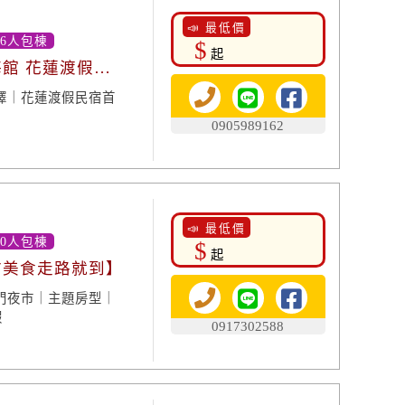
📣 最低價
16人包棟
$
起
海館 花蓮渡假雙
擇｜花蓮渡假民宿首
0905989162
📣 最低價
20人包棟
$
起
市美食走路就到】
門夜市｜主題房型｜
假
0917302588