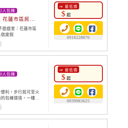
📣 最低價
12人包棟
$
起
唱 花蓮市區民
子遊戲室｜花蓮市區
民宿度假
0918228870
📣 最低價
20人包棟
$
起
常便利，步行就可至火
適的包棟環境，一樓寬
0939983625
宿空間，椰風時尚民宿
宿，椰風時尚民宿都是