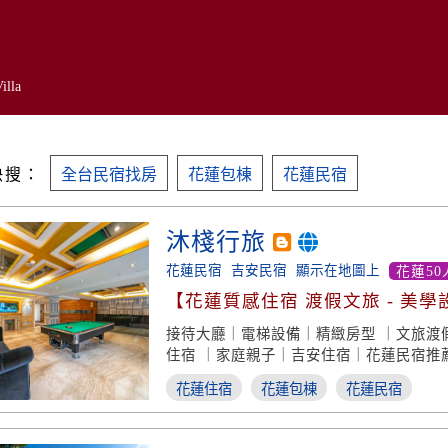
illa
快搜：
全台民宿找房
花蓮包棟
花蓮民宿
沐棧行旅
花蓮民宿
吉安民宿
顯示在地圖上
花蓮50
【花蓮質感住宿 渡假文旅 - 美學
接待大廳｜電梯設備｜精緻房型 ｜文旅渡
住宿 ｜家庭親子｜吉安住宿｜花蓮民宿推
花蓮住宿
花蓮包棟
花蓮民宿