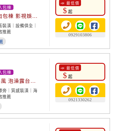
📣 最低價
人包棟
$
起
肉包棟 影視娛樂
廷裝潢｜設備俱全｜
宿推薦
0929103806
薦
📣 最低價
人包棟
$
起
海風 泡澡露台賞
潭旁｜質感裝潢｜海
宿推薦
0921330262