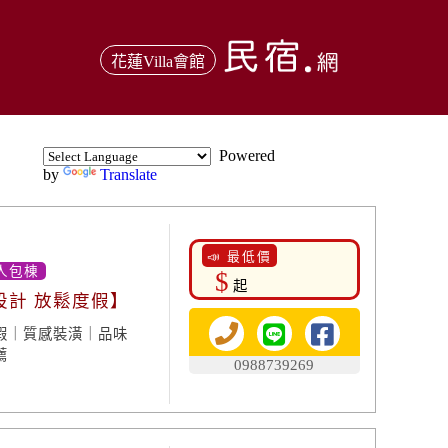
花蓮Villa會館
Powered
by
Translate
📣 最低價
人包棟
$
起
設計 放鬆度假】
假｜質感裝潢｜品味
薦
0988739269