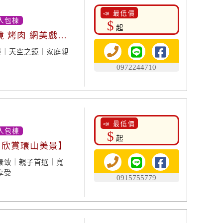
📣 最低價
人包棟
$
起
鏡 烤肉 網美戲水
邊｜天空之鏡｜家庭親
0972244710
📣 最低價
人包棟
$
起
肉欣賞環山美景】
景致｜親子首選｜寬
享受
0915755779