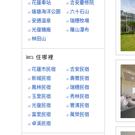
花蓮車站
吉安慶修院
遠雄海洋公園
六十石山
安通溫泉
瑞穗牧場
光復糖廠
羅山瀑布
林田山
住哪裡
花蓮市民宿
吉安民宿
新城民宿
壽豐民宿
鳳林民宿
瑞穗民宿
玉里民宿
秀林民宿
光復民宿
豐濱民宿
富里民宿
萬榮民宿
卓溪民宿