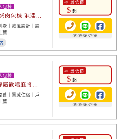
📣 最低價
人包棟
$
起
 烤肉包棟 泡澡放
別墅｜歐風設計｜設
推薦
0905663796
宿
📣 最低價
人包棟
$
起
 專屬歡唱麻將
開幕｜質感住宿｜戶
推薦
0905663796