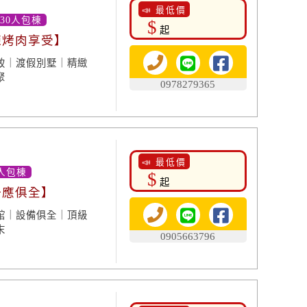
📣 最低價
-30人包棟
$
起
棟烤肉享受】
致｜渡假別墅｜精緻
聚
0978279365
📣 最低價
人包棟
$
起
一應俱全】
館｜設備俱全｜頂級
末
0905663796