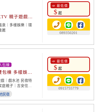
📣 最低價
$
起
KTV 親子遊戲室
溫泉｜多樣娛樂｜環
推薦
089350201
📣 最低價
人包棟
$
起
雙包棟 多樣娛樂
遊戲｜戲水池 民宿特
家庭親子｜吉安住宿
0915755779
池民宿