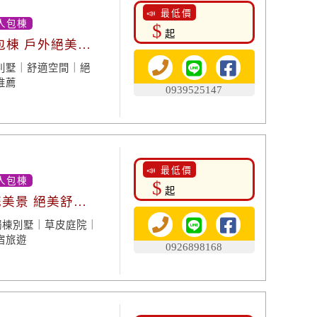
📣 最低價
人包棟
$
起
包棟 戶外絕美景
別墅｜舒適空間｜絕
推薦
0939525147
📣 最低價
人包棟
$
起
花美景 絕美舒
獨棟別墅｜草皮庭院｜
宿旅遊
0926898168