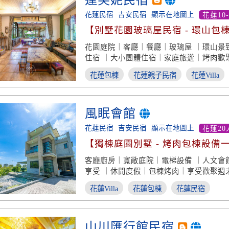
達芙妮民宿
花蓮民宿
吉安民宿
顯示在地圖上
花蓮10
【別墅花園玻璃屋民宿 - 環山包
花園庭院｜客廳｜餐廳｜玻璃屋 ｜環山景
住宿 ｜大小團體住宿｜家庭旅遊｜烤肉歡
花蓮包棟
花蓮親子民宿
花蓮Villa
風眠會館
花蓮民宿
吉安民宿
顯示在地圖上
花蓮20
【獨棟庭園別墅 - 烤肉包棟設備
客廳廚房｜寬敞庭院｜電梯設備 ｜人文會
享受 ｜休閒度假｜包棟烤肉｜享受歡聚週
花蓮Villa
花蓮包棟
花蓮民宿
山川匯行館民宿