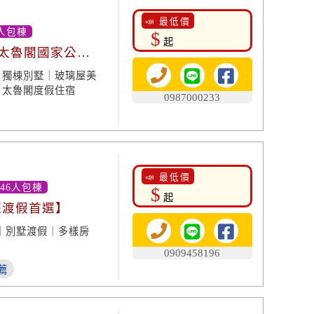
📣 最低價
人包棟
$
起
近太魯閣國家公
｜獨棟別墅｜玻璃屋美
｜太魯閣度假住宿
0987000233
📣 最低價
-46人包棟
$
起
棟渡假首選】
｜別墅渡假｜多樣房
0909458196
薦