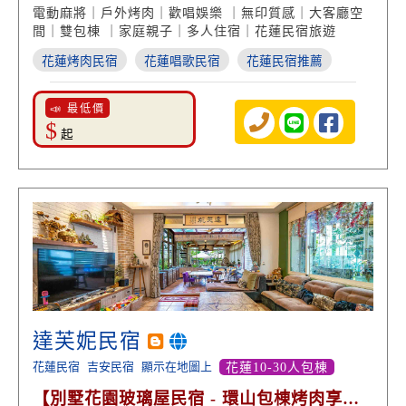
唱 】
電動麻將｜戶外烤肉｜歡唱娛樂 ｜無印質感｜大客廳空
間｜雙包棟 ｜家庭親子｜多人住宿｜花蓮民宿旅遊
花蓮烤肉民宿
花蓮唱歌民宿
花蓮民宿推薦
📣 最低價
$
起
達芙妮民宿
花蓮民宿
吉安民宿
顯示在地圖上
花蓮10-30人包棟
【別墅花園玻璃屋民宿 - 環山包棟烤肉享