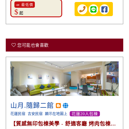
📣 最低價
$
起
您可能也會喜歡
山月.隨歸二館
花蓮民宿
吉安民宿
顯示在地圖上
花蓮20人包棟
【質感無印包棟美學 - 舒適客廳 烤肉包棟歡