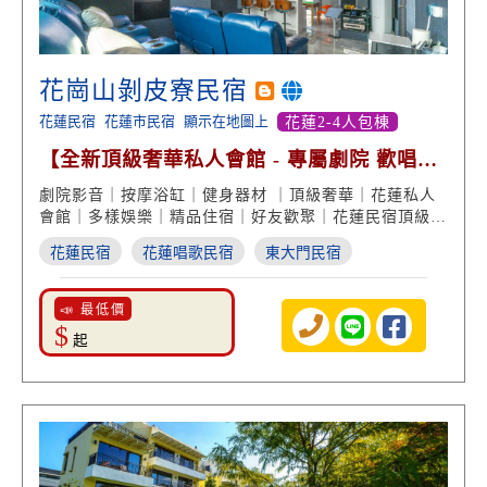
花崗山剝皮寮民宿
花蓮民宿
花蓮市民宿
顯示在地圖上
花蓮2-4人包棟
【全新頂級奢華私人會館 - 專屬劇院 歡唱麻
將 設備俱全】
劇院影音｜按摩浴缸｜健身器材 ｜頂級奢華｜花蓮私人
會館｜多樣娛樂｜精品住宿｜好友歡聚｜花蓮民宿頂級推
薦
花蓮民宿
花蓮唱歌民宿
東大門民宿
📣 最低價
$
起