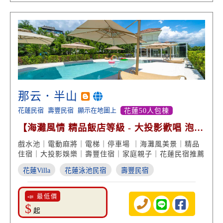
那云．半山
花蓮民宿
壽豐民宿
顯示在地圖上
花蓮50人包棟
【海灘風情 精品飯店等級 - 大投影歡唱 泡浴
缸 絕美景致】
戲水池｜電動麻將｜電梯｜停車場 ｜海灘風美景｜精品
住宿｜大投影娛樂｜壽豐住宿｜家庭親子｜花蓮民宿推薦
花蓮Villa
花蓮泳池民宿
壽豐民宿
📣 最低價
$
起