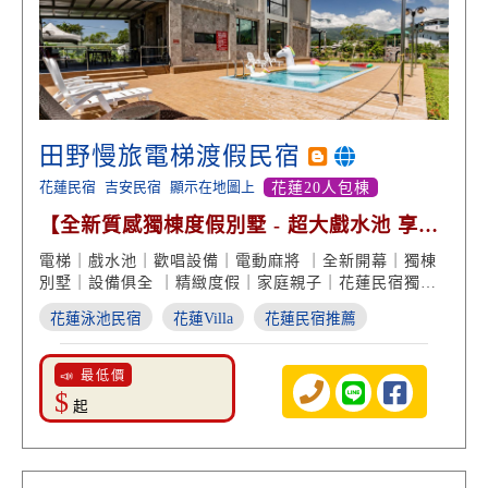
田野慢旅電梯渡假民宿
花蓮民宿
吉安民宿
顯示在地圖上
花蓮20人包棟
【全新質感獨棟度假別墅 - 超大戲水池 享受
全娛樂】
電梯｜戲水池｜歡唱設備｜電動麻將 ｜全新開幕｜獨棟
別墅｜設備俱全 ｜精緻度假｜家庭親子｜花蓮民宿獨棟
推薦
花蓮泳池民宿
花蓮Villa
花蓮民宿推薦
📣 最低價
$
起