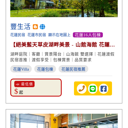
豐生活
花蓮民宿
花蓮市民宿
顯示在地圖上
花蓮16人包棟
【絕美藍天草皮湖畔美景 - 山館海館 花蓮渡
假雙選擇】
湖畔庭院｜客廳｜賞景陽台｜山海館 雙選擇｜花蓮渡假
民宿首推｜渡假享受｜包棟賞景｜品質要求
花蓮Villa
花蓮包棟
花蓮民宿推薦
📣 最低價
$
起