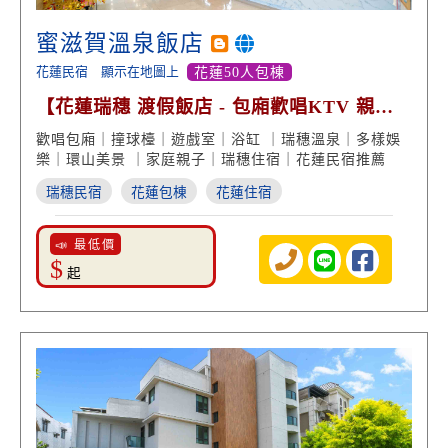
蜜滋賀溫泉飯店
花蓮民宿
顯示在地圖上
花蓮50人包棟
【花蓮瑞穗 渡假飯店 - 包廂歡唱KTV 親子
遊戲室 多樣娛樂】
歡唱包廂｜撞球檯｜遊戲室｜浴缸 ｜瑞穗溫泉｜多樣娛
樂｜環山美景 ｜家庭親子｜瑞穗住宿｜花蓮民宿推薦
瑞穗民宿
花蓮包棟
花蓮住宿
📣 最低價
$
起