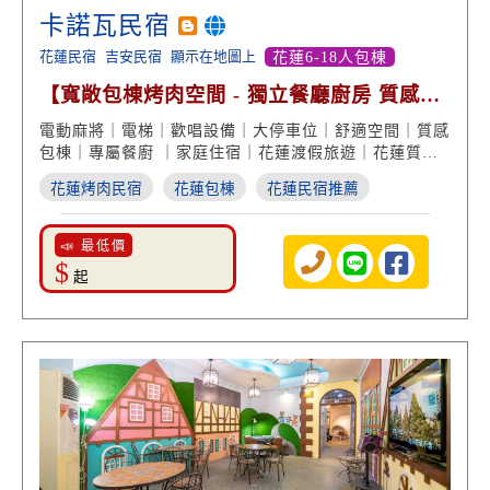
卡諾瓦民宿
花蓮民宿
吉安民宿
顯示在地圖上
花蓮6-18人包棟
【寬敞包棟烤肉空間 - 獨立餐廳廚房 質感享
受】
電動麻將｜電梯｜歡唱設備｜大停車位｜舒適空間｜質感
包棟｜專屬餐廚 ｜家庭住宿｜花蓮渡假旅遊｜花蓮質感
民宿
花蓮烤肉民宿
花蓮包棟
花蓮民宿推薦
📣 最低價
$
起