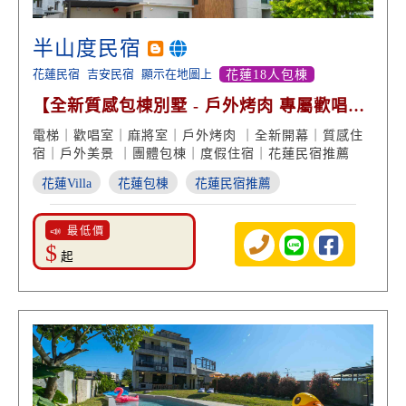
半山度民宿
花蓮民宿
吉安民宿
顯示在地圖上
花蓮18人包棟
【全新質感包棟別墅 - 戶外烤肉 專屬歡唱麻
將室】
電梯｜歡唱室｜麻將室｜戶外烤肉 ｜全新開幕｜質感住
宿｜戶外美景 ｜團體包棟｜度假住宿｜花蓮民宿推薦
花蓮Villa
花蓮包棟
花蓮民宿推薦
📣 最低價
$
起