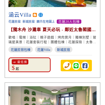
涵云Villa
花蓮民宿
新城民宿
顯示在地圖上
花蓮20人包棟
【獨木舟 沙灘車 夏天必玩 - 鄰近太魯閣國家
公園】
歡唱｜電梯｜浴缸｜親子遊戲｜烤肉賞月｜獨棟別墅｜玻
璃屋美景｜花蓮套裝行程｜團體包棟｜花蓮探險｜太魯閣
度假住宿
花蓮民宿包棟
花蓮Villa
新城民宿
📣 最低價
$
起