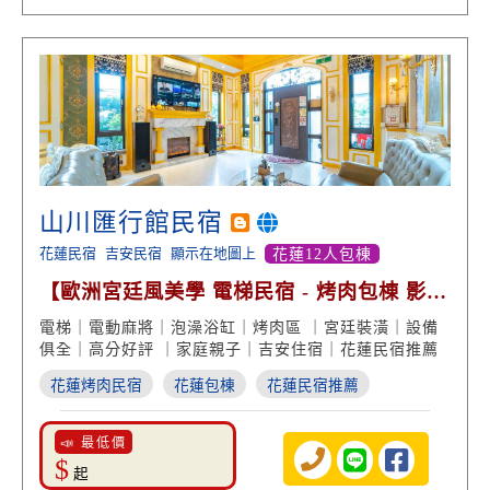
山川匯行館民宿
花蓮民宿
吉安民宿
顯示在地圖上
花蓮12人包棟
【歐洲宮廷風美學 電梯民宿 - 烤肉包棟 影視
娛樂 近花蓮市】
電梯｜電動麻將｜泡澡浴缸｜烤肉區 ｜宮廷裝潢｜設備
俱全｜高分好評 ｜家庭親子｜吉安住宿｜花蓮民宿推薦
花蓮烤肉民宿
花蓮包棟
花蓮民宿推薦
📣 最低價
$
起