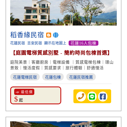
稻香緣民宿
花蓮民宿
吉安民宿
顯示在地圖上
花蓮16人包棟
【庭園電梯質感別墅 - 簡約時尚包棟首選】
庭院美景｜客廳廚房｜電梯設備 ｜質感電梯包棟｜環山
景致｜慢活度假｜質感要求｜旅行體驗｜舒適慢活
花蓮電梯民宿
花蓮包棟
花蓮民宿推薦
📣 最低價
$
起