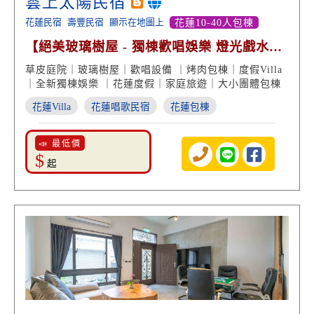
雲上太陽民宿
花蓮民宿
壽豐民宿
顯示在地圖上
花蓮10-40人包棟
【絕美玻璃樹屋 - 獨棟歡唱娛樂 燈光戲水
池】
草皮庭院｜玻璃樹屋｜歡唱設備 ｜烤肉包棟｜度假Villa
｜全新獨棟娛樂 ｜花蓮度假｜家庭旅遊｜大小團體包棟
花蓮Villa
花蓮唱歌民宿
花蓮包棟
📣 最低價
$
起