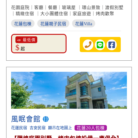
受】
花園庭院｜客廳｜餐廳｜玻璃屋 ｜環山景致｜渡假別墅
｜精緻住宿 ｜大小團體住宿｜家庭旅遊｜烤肉歡聚
花蓮包棟
花蓮親子民宿
花蓮Villa
📣 最低價
$
起
風眠會館
花蓮民宿
吉安民宿
顯示在地圖上
花蓮20人包棟