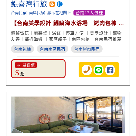
鯤喜灣行旅
台南民宿
南區民宿
顯示在地圖上
台南12人包棟
【台南美學設計 鯤鯓海水浴場 - 烤肉包棟 大
投影螢幕】
懷舊電玩｜麻將桌｜浴缸｜停車方便 ｜美學設計｜寵物
友善｜鄰近海邊 ｜家庭親子｜南區包棟｜台南民宿推薦
台南包棟
台南南區民宿
台南烤肉民宿
📣 最低價
$
起