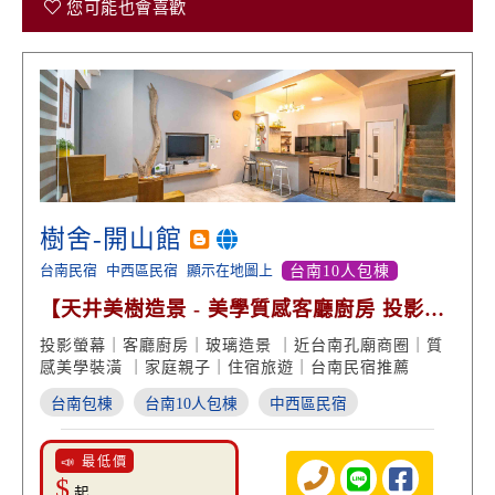
您可能也會喜歡
樹舍-開山館
台南民宿
中西區民宿
顯示在地圖上
台南10人包棟
【天井美樹造景 - 美學質感客廳廚房 投影螢
幕】
投影螢幕｜客廳廚房｜玻璃造景 ｜近台南孔廟商圈｜質
感美學裝潢 ｜家庭親子｜住宿旅遊｜台南民宿推薦
台南包棟
台南10人包棟
中西區民宿
📣 最低價
$
起