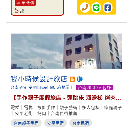
📣 最低價
$
起
我小時候設計旅店
台南民宿
安平區民宿
顯示在地圖上
台南20-40人包棟
【手作親子度假旅店 - 彈跳床 溜滑梯 烤肉歡
唱包棟】
電梯｜電梯｜設計手作｜親子藝術｜多人包棟｜家庭親子
｜安平老街｜烤肉｜台南民宿推薦
台南親子民宿
安平民宿
台南民宿