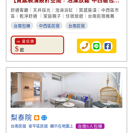
【質感裝潢設計空間 - 泡澡放鬆 中西區包棟
住宿】
舒適客廳｜天井採光｜泡澡浴缸 ｜質感裝潢｜中西區市
區｜乾淨舒適 ｜家庭親子｜住宿旅遊｜台南民宿推薦
台南包棟
中西區民宿
台南民宿
📣 最低價
$
起
梨泰院
台南民宿
安平區民宿
顯示在地圖上
台南6人包棟