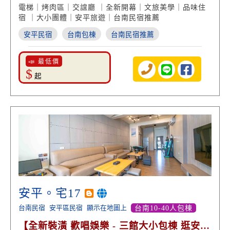
度假風】
電梯｜烤肉區｜交誼廳 ｜全新開幕｜文旅美學｜品味住
宿 ｜大小團體｜安平旅遊｜台南民宿推薦
安平民宿
台南包棟
台南民宿推薦
📣 最低價
$
起
安平。宅17
台南民宿
安平區民宿
顯示在地圖上
台南10-40人包棟
【全新裝潢 歡唱娛樂 - 三館大小包棟 逛安平