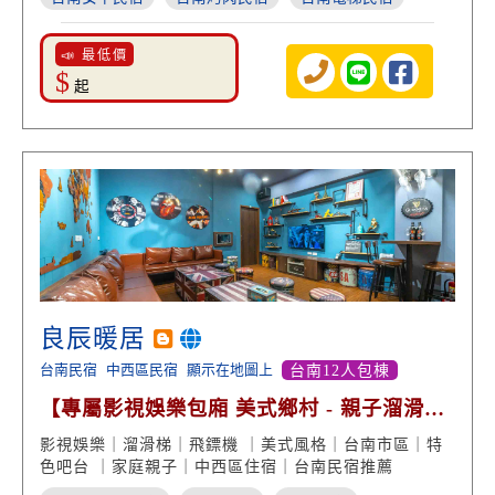
📣 最低價
$
起
良辰暖居
台南民宿
中西區民宿
顯示在地圖上
台南12人包棟
【專屬影視娛樂包廂 美式鄉村 - 親子溜滑梯
停車方便】
影視娛樂｜溜滑梯｜飛鏢機 ｜美式風格｜台南市區｜特
色吧台 ｜家庭親子｜中西區住宿｜台南民宿推薦