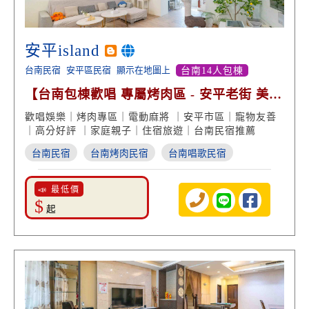
安平island
台南民宿
安平區民宿
顯示在地圖上
台南14人包棟
【台南包棟歡唱 專屬烤肉區 - 安平老街 美食
美景享受】
歡唱娛樂｜烤肉專區｜電動麻將 ｜安平市區｜寵物友善
｜高分好評 ｜家庭親子｜住宿旅遊｜台南民宿推薦
台南民宿
台南烤肉民宿
台南唱歌民宿
📣 最低價
$
起