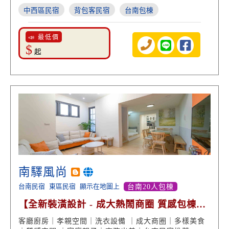
中西區民宿
背包客民宿
台南包棟
📣 最低價
$
起
南驛風尚
台南民宿
東區民宿
顯示在地圖上
台南20人包棟
【全新裝潢設計 - 成大熱鬧商圈 質感包棟住
宿】
客廳廚房｜孝親空間｜洗衣設備 ｜成大商圈｜多樣美食