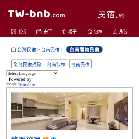
老街
安平
親子
包棟
背包
台灣民宿
>
台南民宿
>
台南寵物民宿
全台民宿找房
台南包棟
台南民宿
Powered by
Translate