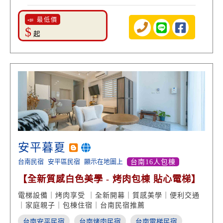
📣 最低價
$
起
安平暮夏
台南民宿
安平區民宿
顯示在地圖上
台南16人包棟
【全新質感白色美學 - 烤肉包棟 貼心電梯】
電梯設備｜烤肉享受 ｜全新開幕｜質感美學｜便利交通
｜家庭親子｜包棟住宿｜台南民宿推薦
台南安平民宿
台南烤肉民宿
台南電梯民宿