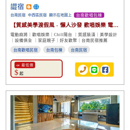
譅宿
台南民宿
中西區民宿
顯示在地圖上
台南歡唱包棟
【質感美學渡假風 - 懶人沙發 歡唱娛樂 電動
麻將室】
電動麻將｜歡唱娛樂｜Chill陽台 ｜質感裝潢｜美學設計
｜設備俱全 ｜家庭親子｜好友歡聚｜台南民宿推薦
台南歡唱民宿
台南包棟
台南民宿
📣 最低價
$
起