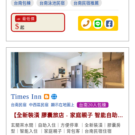
台南包棟
台南泳池民宿
台南民宿推薦
📣 最低價
$
起
Times Inn
台南民宿
中西區民宿
顯示在地圖上
台南20人包棟
【全新裝潢 膠囊旅店 - 家庭親子 智能自助住
宿】
玄關茶水間｜自助入住｜方便停車 ｜全新裝潢｜膠囊房
型｜智能入住 ｜家庭親子｜背包客｜台南民宿住宿