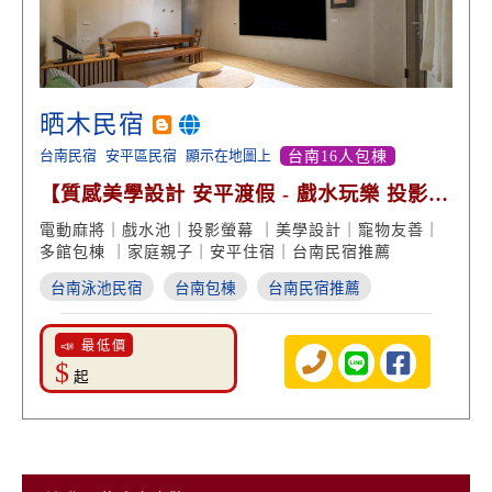
晒木民宿
台南民宿
安平區民宿
顯示在地圖上
台南16人包棟
【質感美學設計 安平渡假 - 戲水玩樂 投影螢
幕 娛樂享受】
電動麻將｜戲水池｜投影螢幕 ｜美學設計｜寵物友善｜
多館包棟 ｜家庭親子｜安平住宿｜台南民宿推薦
台南泳池民宿
台南包棟
台南民宿推薦
📣 最低價
$
起