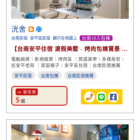
洸舍
台南民宿
安平區民宿
顯示在地圖上
台南18人包棟
【台南安平住宿 渡假美墅 - 烤肉包棟賞景 安
平老街旅遊】
電動麻將｜影視娛樂｜烤肉區 ｜質感美學｜多樣房型｜
近安平老街 ｜家庭親子｜安平區住宿｜台南民宿推薦
安平民宿
台南包棟
台南民宿推薦
📣 最低價
$
起