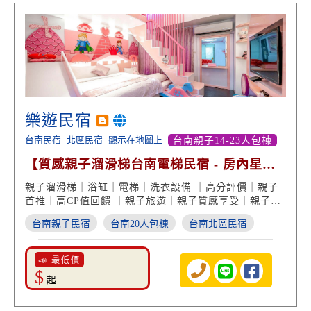
樂遊民宿
台南民宿
北區民宿
顯示在地圖上
台南親子14-23人包棟
【質感親子溜滑梯台南電梯民宿 - 房內星空
夜光彩繪】
親子溜滑梯｜浴缸｜電梯｜洗衣設備 ｜高分評價｜親子
首推｜高CP值回饋 ｜親子旅遊｜親子質感享受｜親子度
假首選
台南親子民宿
台南20人包棟
台南北區民宿
📣 最低價
$
起