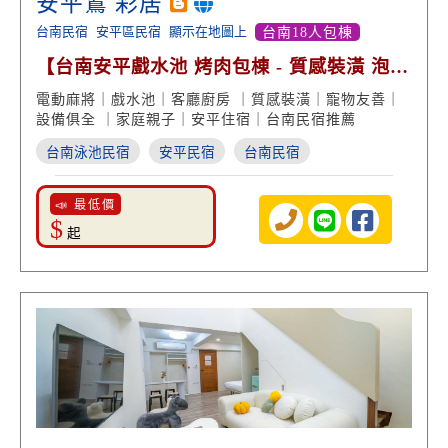
安平鵀 彩居
台南民宿
安平區民宿
顯示在地圖上
台南18人包棟
【台南安平戲水池 烤肉包棟 - 質感裝潢 泡澡
浴缸享受】
電動麻將｜戲水池｜客廳廚房 ｜質感裝潢｜寵物友善｜
設備俱全 ｜家庭親子｜安平住宿｜台南民宿推薦
台南泳池民宿
安平民宿
台南民宿
📣 最低價
$
起