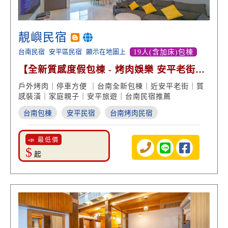
靚嶼民宿
台南民宿
安平區民宿
顯示在地圖上
19人(含加床)包棟
【全新質感度假包棟 - 烤肉娛樂 安平老街美
食】
戶外烤肉｜停車方便 ｜台南全新包棟｜近安平老街｜質
感裝潢｜家庭親子｜安平旅遊｜台南民宿推薦
台南包棟
安平民宿
台南烤肉民宿
📣 最低價
$
起