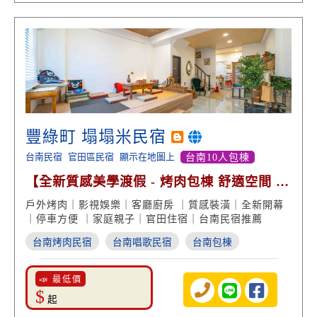
豐綠町 塌塌米民宿
台南民宿
官田區民宿
顯示在地圖上
台南10人包棟
【全新質感美學渡假 - 烤肉包棟 舒適空間 絕
美景致】
戶外烤肉｜影視娛樂｜客廳廚房 ｜質感裝潢｜全新開幕
｜停車方便 ｜家庭親子｜官田住宿｜台南民宿推薦
台南烤肉民宿
台南唱歌民宿
台南包棟
📣 最低價
$
起