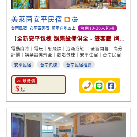
美萊茵安平民宿
台南民宿
安平區民宿
顯示在地圖上
台南10-30人包棟
【全新安平包棟 娛樂設備俱全 - 雙客廳 烤肉
歡唱 親子遊戲】
電動麻將｜電玩｜射飛鏢｜泡澡浴缸 ｜全新開幕｜高分
評價｜娛樂設備齊全｜歡唱包棟｜安平住宿｜台南民宿推
薦
安平民宿
台南包棟
台南民宿推薦
📣 最低價
$
起