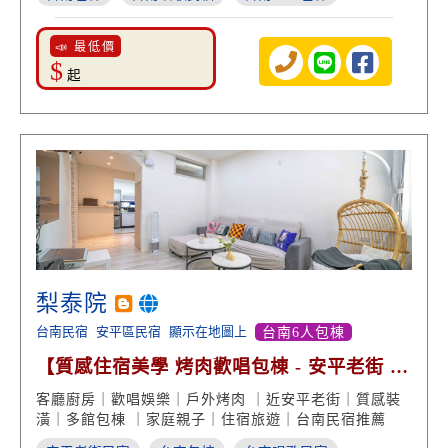
📣 最低價
$
起
梨泰院
台南民宿
安平區民宿
顯示在地圖上
台南6人包棟
【質感住宿美學 烤肉歡唱包棟 - 安平老街 美
食美景超方便】
客廳廚房｜歡唱娛樂｜戶外烤肉 ｜近安平老街｜質感裝
潢｜多館包棟 ｜家庭親子｜住宿旅遊｜台南民宿推薦