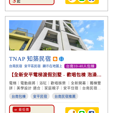
$
起
TNAP 知築民宿
台南民宿
安平區民宿
顯示在地圖上
台南10-40人包棟
【全新安平電梯渡假別墅 - 歡唱包棟 泡澡享
受 團體住宿】
電梯｜電動麻將｜浴缸｜歡唱娛樂 ｜全新開幕｜獨棟雙
拼｜美學設計 適合：家庭親子｜安平住宿｜台南民宿推
薦
台南包棟
安平民宿
台南民宿推薦
📣 最低價