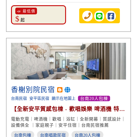
📣 最低價
$
起
香榭別院民宿
台南民宿
安平區民宿
顯示在地圖上
台南20人包棟
【全新安平質感包棟 - 歡唱娛樂 啤酒機 特斯
拉充電】
電動充電｜啤酒機｜歡唱｜浴缸｜全新開幕｜質感設計｜
設備俱全 ｜家庭親子｜安平住宿｜台南民宿推薦
台南包棟
台南唱歌民宿
台南20人包棟