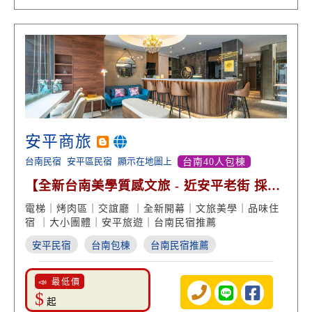
安平商旅
台南民宿
安平區民宿
顯示在地圖上
台南40人包棟
【全新台南美學質感文旅 - 近安平老街 採光
度假風】
電梯｜烤肉區｜交誼廳 ｜全新開幕｜文旅美學｜品味住
宿 ｜大小團體｜安平旅遊｜台南民宿推薦
安平民宿
台南包棟
台南民宿推薦
📣 最低價
$
起