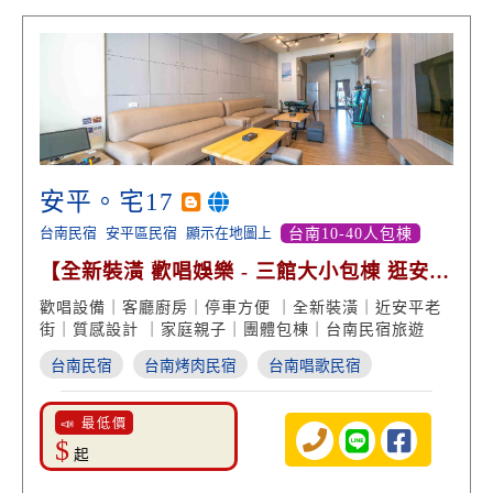
安平。宅17
台南民宿
安平區民宿
顯示在地圖上
台南10-40人包棟
【全新裝潢 歡唱娛樂 - 三館大小包棟 逛安平
老街】
歡唱設備｜客廳廚房｜停車方便 ｜全新裝潢｜近安平老
街｜質感設計 ｜家庭親子｜團體包棟｜台南民宿旅遊
台南民宿
台南烤肉民宿
台南唱歌民宿
📣 最低價
$
起