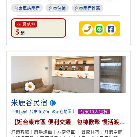
台東車站民宿
台東包棟
台東民宿推薦
📣 最低價
$
起
米鹿谷民宿
台東民宿
台東市民宿
顯示在地圖上
台東10人包棟
【近台東市區 便利交通 - 包棟歡聚 慢活渡
假】
舒適客廳｜廚房設備｜方便停車 ｜質感住宿｜舒適空間