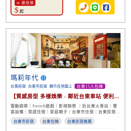
📣 最低價
$
起
瑪莉年代
台東民宿
台東市民宿
顯示在地圖上
台東15人包棟
【質感房型 多樣娛樂 - 鄰近台東車站 便利交
通 渡假享受】
電動麻將｜Switch遊戲｜影視娛樂 ｜近台東火車站｜豐
富設備｜質感住宿｜家庭親子｜台東市住宿｜台東民宿推
薦
台東市民宿
台東包棟
台東民宿推薦