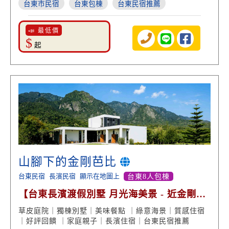
台東市民宿
台東包棟
台東民宿推薦
📣 最低價
$
起
山腳下的金剛芭比
台東民宿
長濱民宿
顯示在地圖上
台東8人包棟
【台東長濱渡假別墅 月光海美景 - 近金剛大
道 好評回饋】
草皮庭院｜獨棟別墅｜美味餐點 ｜綠意海景｜質感住宿
｜好評回饋 ｜家庭親子｜長濱住宿｜台東民宿推薦