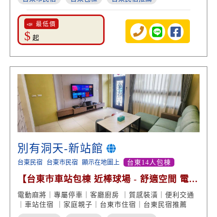
📣 最低價
$
起
別有洞天-新站館
台東民宿
台東市民宿
顯示在地圖上
台東14人包棟
【台東市車站包棟 近棒球場 - 舒適空間 電動
麻將娛樂】
電動麻將｜專屬停車｜客廳廚房 ｜質感裝潢｜便利交通
｜車站住宿 ｜家庭親子｜台東市住宿｜台東民宿推薦