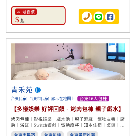
📣 最低價
$
起
青禾苑
台東民宿
台東市民宿
顯示在地圖上
台東16人包棟
【多樣娛樂 好評回饋 - 烤肉包棟 親子戲水】
烤肉包棟｜影視娛樂｜戲水池｜親子遊戲｜寵物友善｜廚
房｜浴缸｜Switch遊戲｜電動麻將｜知本住宿｜桌遊｜停
車位
台東市民宿
台東包棟
台東民宿推薦