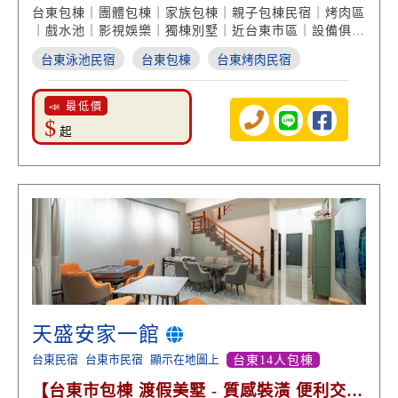
影視娛樂】
台東包棟｜團體包棟｜家族包棟｜親子包棟民宿｜烤肉區
｜戲水池｜影視娛樂｜獨棟別墅｜近台東市區｜設備俱全
｜家庭親子｜台東市住宿｜台東民宿推薦
台東泳池民宿
台東包棟
台東烤肉民宿
📣 最低價
$
起
天盛安家一館
台東民宿
台東市民宿
顯示在地圖上
台東14人包棟
【台東市包棟 渡假美墅 - 質感裝潢 便利交