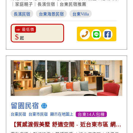
｜家庭親子｜長濱住宿｜台東民宿推薦
長濱民宿
台東海景民宿
台東Villa
📣 最低價
$
起
留園民宿
台東民宿
台東市民宿
顯示在地圖上
台東14人包棟
【質感渡假美墅 舒適空間 - 近台東市區 網路
高分好評】