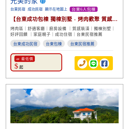
光美的家
台東民宿
成功民宿
顯示在地圖上
台東6人包棟
【台東成功包棟 獨棟別墅 - 烤肉歡聚 質感美
學 高分好評】
烤肉區｜舒適客廳｜廚房設備 ｜質感裝潢｜獨棟別墅｜
好評回饋 ｜家庭親子｜成功住宿｜台東民宿推薦
台東成功民宿
台東包棟
台東民宿推薦
📣 最低價
$
起