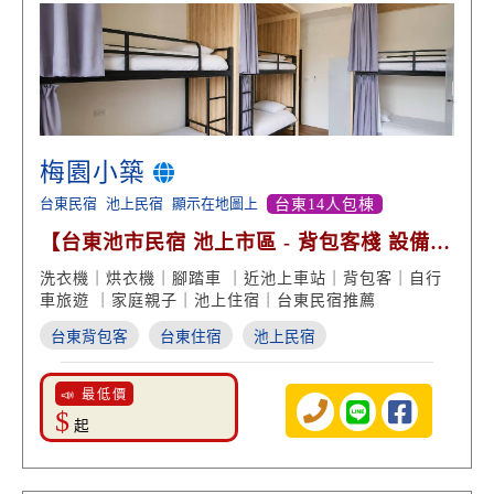
梅園小築
台東民宿
池上民宿
顯示在地圖上
台東14人包棟
【台東池市民宿 池上市區 - 背包客棧 設備齊
全】
洗衣機｜烘衣機｜腳踏車 ｜近池上車站｜背包客｜自行
車旅遊 ｜家庭親子｜池上住宿｜台東民宿推薦
台東背包客
台東住宿
池上民宿
📣 最低價
$
起