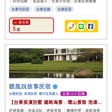
｜好評回饋 ｜家庭親子｜台東市住宿｜台東民宿推薦
台東市民宿
台東包棟
台東民宿
📣 最低價
$
起
聽風說故事民宿
台東民宿
長濱民宿
顯示在地圖上
台東10人包棟
【台東長濱別墅 遠眺海景 - 環山景致 泡澡放
鬆 美味餐點】
舒適客廳｜泡澡浴缸｜絕美景致 ｜獨棟別墅｜遠眺海景