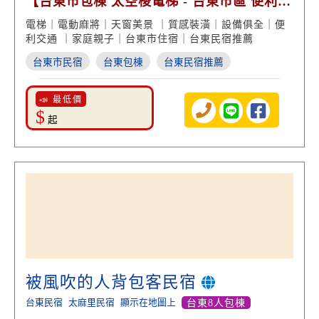
【台東市包棟 太空梭電梯 - 台東市區 便利交
通】
電梯｜電動麻將｜天窗美景 ｜質感裝潢｜設備俱全｜便
利交通 ｜家庭親子｜台東市住宿｜台東民宿推薦
台東市民宿
台東包棟
台東民宿推薦
📣 最低價
$
起
被風吹的人背包客民宿
台東民宿
太麻里民宿
顯示在地圖上
台東8人包棟