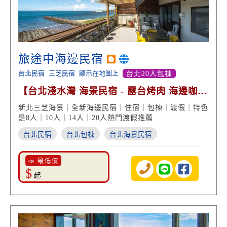
旅途中海邊民宿
台北民宿
三芝民宿
顯示在地圖上
台北20人包棟
【台北淺水灣 海景民宿 - 露台烤肉 海邊咖啡
玩沙踏浪】
新北三芝海景｜全新海邊民宿｜住宿｜包棟｜渡假｜特色
是8人｜10人｜14人｜20人熱門渡假推薦
台北民宿
台北包棟
台北海景民宿
📣 最低價
$
起