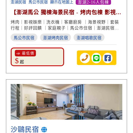
澎湖民宿
馬公市民宿
顯示在地圖上
澎湖2-16人包棟
【澎湖馬公 獨棟海景民宿 - 烤肉包棟 影視享
受 好評回饋】
烤肉｜影視娛樂｜洗衣機｜客廳廚房 ｜海景視野｜套裝
行程｜好評回饋 ｜家庭親子｜馬公市住宿｜澎湖民宿推
薦
馬公市民宿
澎湖烤肉民宿
澎湖唱歌民宿
📣 最低價
$
起
沙鷗民宿