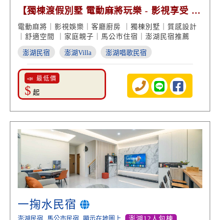
【獨棟渡假別墅 電動麻將玩樂 - 影視享受 質
感住宿】
電動麻將｜影視娛樂｜客廳廚房 ｜獨棟別墅｜質感設計
｜舒適空間 ｜家庭親子｜馬公市住宿｜澎湖民宿推薦
澎湖民宿
澎湖Villa
澎湖唱歌民宿
📣 最低價
$
起
一掬水民宿
澎湖民宿
馬公市民宿
顯示在地圖上
澎湖12人包棟