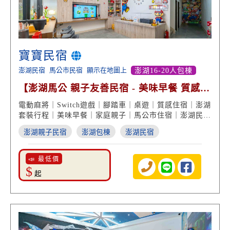
寶寶民宿
澎湖民宿
馬公市民宿
顯示在地圖上
澎湖16-20人包棟
【澎湖馬公 親子友善民宿 - 美味早餐 質感住
宿 多樣娛樂 】
電動麻將｜Switch遊戲｜腳踏車｜桌遊｜質感住宿｜澎湖
套裝行程｜美味早餐｜家庭親子｜馬公市住宿｜澎湖民宿
推薦
澎湖親子民宿
澎湖包棟
澎湖民宿
📣 最低價
$
起