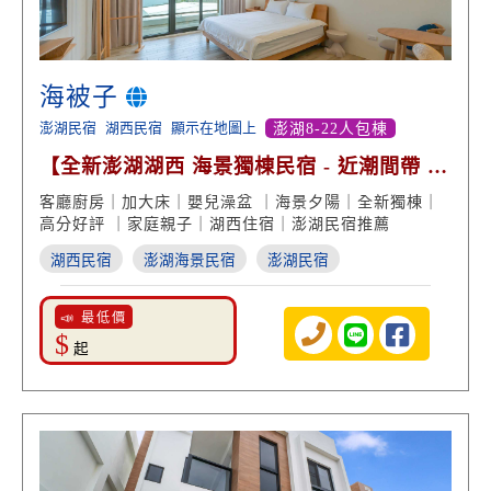
海被子
澎湖民宿
湖西民宿
顯示在地圖上
澎湖8-22人包棟
【全新澎湖湖西 海景獨棟民宿 - 近潮間帶 好
評回饋】
客廳廚房｜加大床｜嬰兒澡盆 ｜海景夕陽｜全新獨棟｜
高分好評 ｜家庭親子｜湖西住宿｜澎湖民宿推薦
湖西民宿
澎湖海景民宿
澎湖民宿
📣 最低價
$
起