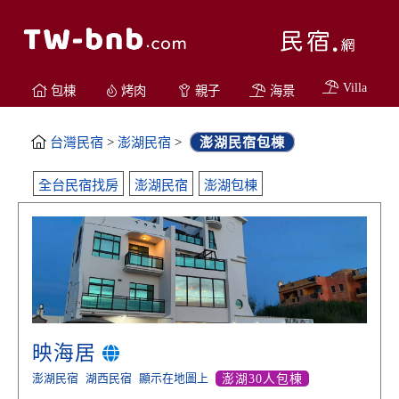
Villa
包棟
烤肉
親子
海景
台灣民宿
>
澎湖民宿
>
澎湖民宿包棟
全台民宿找房
澎湖民宿
澎湖包棟
映海居
澎湖民宿
湖西民宿
顯示在地圖上
澎湖30人包棟