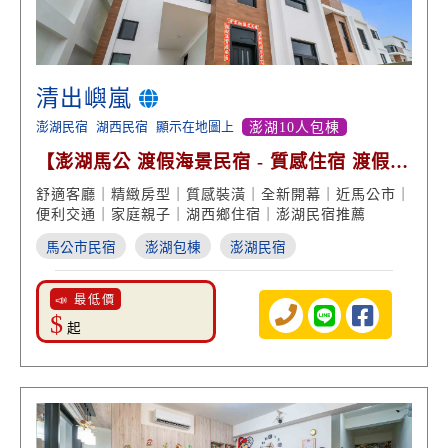
清出嶼嵐
澎湖民宿
湖西民宿
顯示在地圖上
澎湖10人包棟
【澎湖馬公 渡假海景民宿 - 質感住宿 渡假享
受】
舒適客廳｜精緻房型｜質感裝潢｜全新開幕｜近馬公市｜
便利交通｜家庭親子｜湖西鄉住宿｜澎湖民宿推薦
馬公市民宿
澎湖包棟
澎湖民宿
📣 最低價
$
起