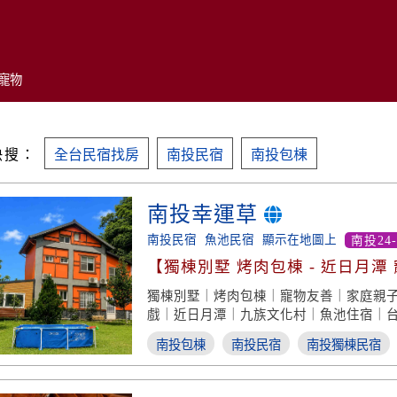
寵物
快搜：
全台民宿找房
南投民宿
南投包棟
南投幸運草
南投民宿
魚池民宿
顯示在地圖上
南投24
【獨棟別墅 烤肉包棟 - 近日月潭
獨棟別墅｜烤肉包棟｜寵物友善｜家庭親
戲｜近日月潭｜九族文化村｜魚池住宿｜
南投包棟
南投民宿
南投獨棟民宿