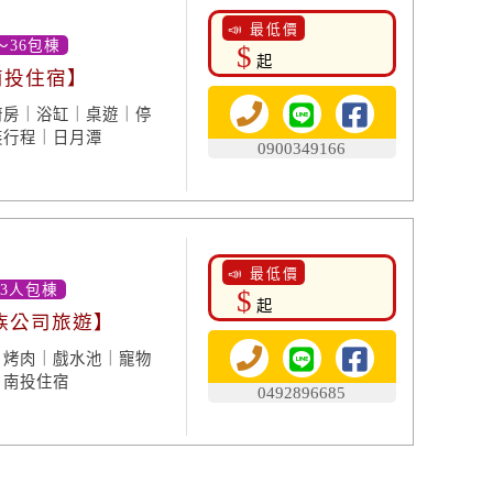
📣 最低價
～36包棟
$
起
 南投住宿】
廚房｜浴缸｜桌遊｜停
裝行程｜日月潭
0900349166
📣 最低價
63人包棟
$
起
家族公司旅遊】
｜烤肉｜戲水池｜寵物
｜南投住宿
0492896685