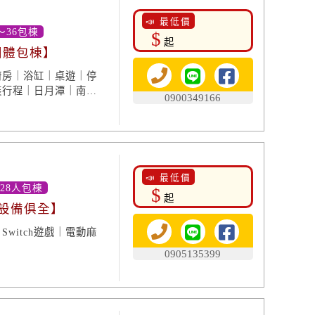
📣 最低價
～36包棟
$
起
 團體包棟】
廚房｜浴缸｜桌遊｜停
裝行程｜日月潭｜南投
0900349166
📣 最低價
-28人包棟
$
起
 設備俱全】
witch遊戲｜電動麻
0905135399