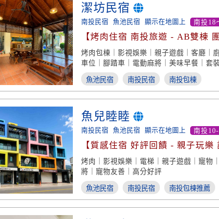
潔坊民宿
南投民宿
魚池民宿
顯示在地圖上
南投18
【烤肉住宿 南投旅遊 - AB雙棟
烤肉包棟｜影視娛樂｜親子遊戲｜客廳｜
車位｜腳踏車｜電動麻將｜美味早餐｜套
住宿
魚池民宿
南投民宿
南投包棟
魚兒睦睦
南投民宿
魚池民宿
顯示在地圖上
南投10
【質感住宿 好評回饋 - 親子玩樂
烤肉｜影視娛樂｜電梯｜親子遊戲｜寵物｜S
將｜寵物友善｜高分好評
魚池民宿
南投民宿
南投包棟推薦