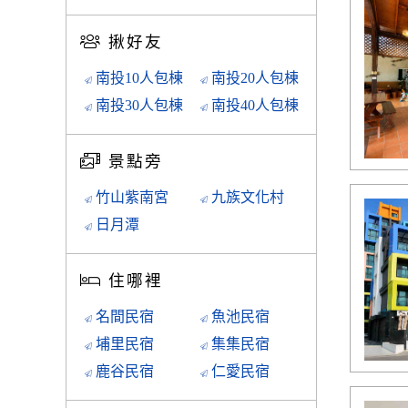
揪好友
南投10人包棟
南投20人包棟
南投30人包棟
南投40人包棟
景點旁
竹山紫南宮
九族文化村
日月潭
住哪裡
名間民宿
魚池民宿
埔里民宿
集集民宿
鹿谷民宿
仁愛民宿