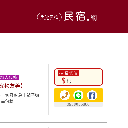
魚池民宿
📣 最低價
-29人包棟
$
起
 寵物友善】
子｜客廳廚房｜親子遊
台南包棟
0958056880