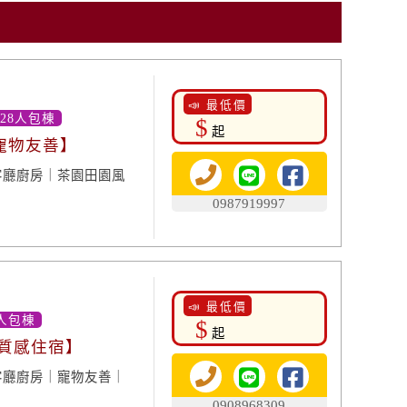
📣 最低價
-28人包棟
$
起
 寵物友善】
客廳廚房｜茶園田園風
0987919997
📣 最低價
人包棟
$
起
 質感住宿】
客廳廚房｜寵物友善｜
0908968309