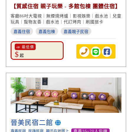
【質感住宿 親子玩樂 - 多館包棟 團體住宿】
客廳86吋大電視｜無煙燒烤爐｜影視娛樂｜戲水池｜兒童
玩具｜寵物友善｜戲水池｜代訂烤肉｜刷國旅卡
嘉義住宿
嘉義包棟
嘉義親子民宿
📣 最低價
$
起
晉美民宿二館
嘉義民宿
民雄民宿
顯示在地圖上
嘉義16~20人包棟