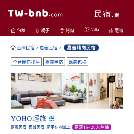
Villa
包棟
親子
烤肉
寵物
台灣民宿
>
嘉義民宿
>
嘉義烤肉民宿
全台民宿找房
嘉義民宿
嘉義包棟
YOHO輕旅
嘉義民宿
民雄民宿
顯示在地圖上
嘉義16~20人包棟